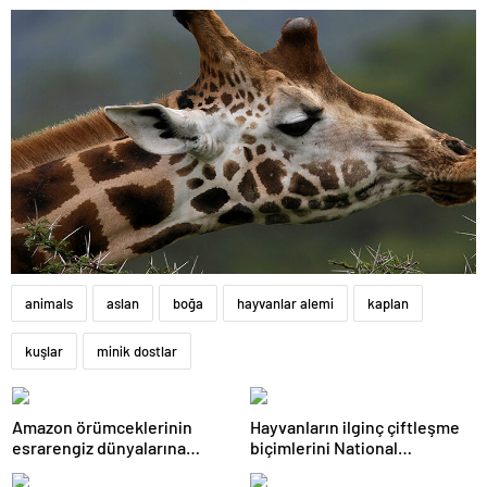
animals
aslan
boğa
hayvanlar alemi
kaplan
kuşlar
minik dostlar
Amazon örümceklerinin
Hayvanların ilginç çiftleşme
esrarengiz dünyalarına
biçimlerini National
gitmeye hazır olun.
Geographic görüntüledi.