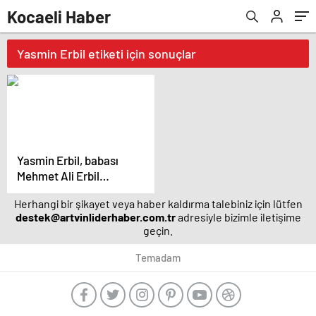
Kocaeli Haber
Yasmin Erbil etiketi için sonuçlar
Yasmin Erbil, babası
Mehmet Ali Erbil
hakkında konuştu:
Herhangi bir şikayet veya haber kaldırma talebiniz için lütfen
Geçirdiğim en korkunç
destek@artvinliderhaber.com.tr
adresiyle bizimle iletişime
gündü – Magazin
geçin.
haberleri
Temadam