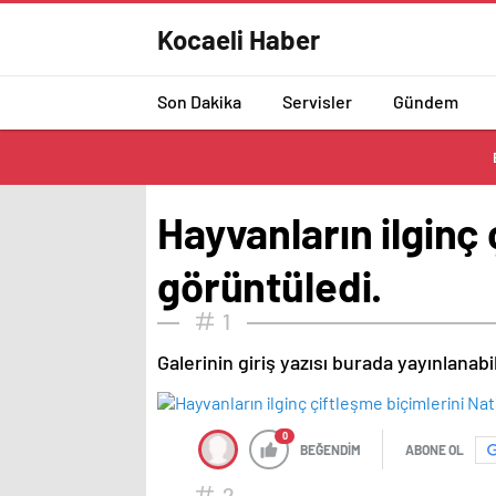
Kocaeli Haber
Son Dakika
Servisler
Gündem
Hayvanların ilginç
görüntüledi.
1
Galerinin giriş yazısı burada yayınlanab
0
BEĞENDİM
ABONE OL
2