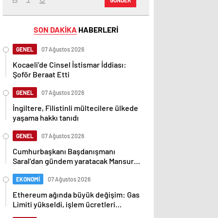
SON DAKİKA
HABERLERİ
GENEL
07 Ağustos 2026
Kocaeli’de Cinsel İstismar İddiası:
Şoför Beraat Etti
GENEL
07 Ağustos 2026
İngiltere, Filistinli mültecilere ülkede
yaşama hakkı tanıdı
GENEL
07 Ağustos 2026
Cumhurbaşkanı Başdanışmanı
Saral’dan gündem yaratacak Mansur
Yavaş iddiası
EKONOMİ
07 Ağustos 2026
Ethereum ağında büyük değişim: Gas
Limiti yükseldi, işlem ücretleri
düşebilir mi?