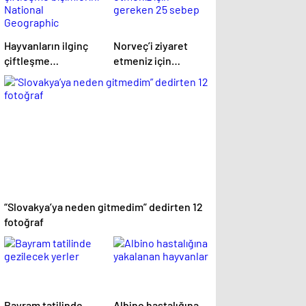
Hayvanların ilginç
Norveç’i ziyaret
çiftleşme
etmeniz için
biçimlerini National
gereken 25 sebep
Geographic
görüntüledi.
“Slovakya’ya neden gitmedim” dedirten 12
fotoğraf
Bayram tatilinde
Albino hastalığına