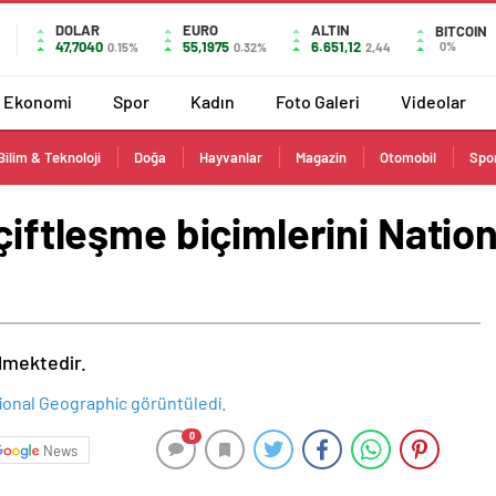
DOLAR
EURO
ALTIN
BITCOIN
47,7040
55,1975
6.651,12
0%
0.15%
0.32%
2,44
Ekonomi
Spor
Kadın
Foto Galeri
Videolar
Bilim & Teknoloji
Doğa
Hayvanlar
Magazin
Otomobil
Spo
 çiftleşme biçimlerini Nati
ilmektedir.
0
News