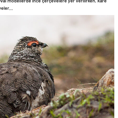
val modellerde ince çerçevelere yer verilirken, kare
eler...