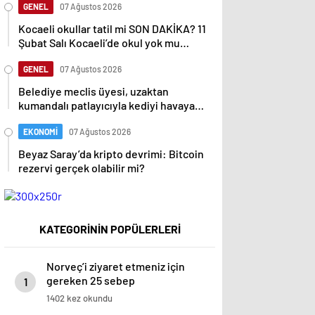
GENEL
07 Ağustos 2026
Kocaeli okullar tatil mi SON DAKİKA? 11
Şubat Salı Kocaeli’de okul yok mu
(Kocaeli Valiliği Açıklaması – KAR
TATİLİ)?
GENEL
07 Ağustos 2026
Belediye meclis üyesi, uzaktan
kumandalı patlayıcıyla kediyi havaya
uçurmaya çalıştı
EKONOMİ
07 Ağustos 2026
Beyaz Saray’da kripto devrimi: Bitcoin
rezervi gerçek olabilir mi?
KATEGORİNİN POPÜLERLERİ
Norveç’i ziyaret etmeniz için
gereken 25 sebep
1
1402 kez okundu