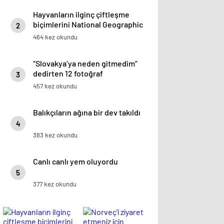
Hayvanların ilginç çiftleşme
biçimlerini National Geographic
2
görüntüledi.
464 kez okundu
“Slovakya’ya neden gitmedim”
dedirten 12 fotoğraf
3
457 kez okundu
Balıkçıların ağına bir dev takıldı
4
383 kez okundu
Canlı canlı yem oluyordu
5
377 kez okundu