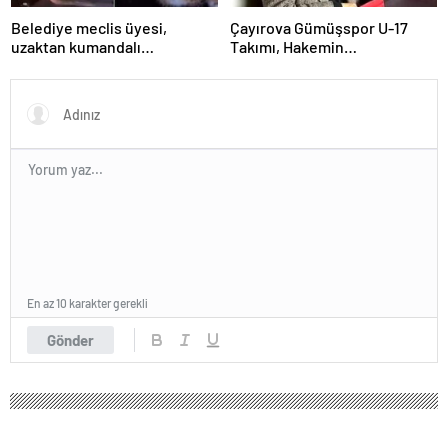
Belediye meclis üyesi,
Çayırova Gümüşspor U-17
uzaktan kumandalı
Takımı, Hakemin
patlayıcıyla kediyi havaya
Bıçaklanmasının Ardından
uçurmaya çalıştı
Ligden Çekildi
En az 10 karakter gerekli
Gönder