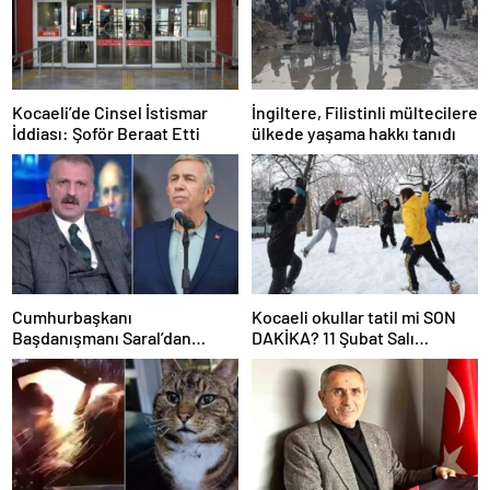
Kocaeli’de Cinsel İstismar
İngiltere, Filistinli mültecilere
İddiası: Şoför Beraat Etti
ülkede yaşama hakkı tanıdı
Cumhurbaşkanı
Kocaeli okullar tatil mi SON
Başdanışmanı Saral’dan
DAKİKA? 11 Şubat Salı
gündem yaratacak Mansur
Kocaeli’de okul yok mu
Yavaş iddiası
(Kocaeli Valiliği Açıklaması –
KAR TATİLİ)?