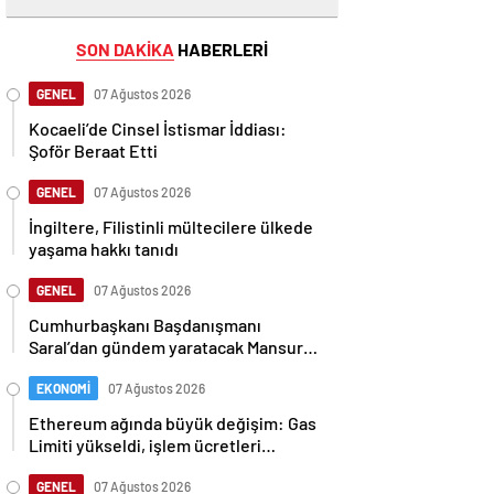
SON DAKİKA
HABERLERİ
GENEL
07 Ağustos 2026
Kocaeli’de Cinsel İstismar İddiası:
Şoför Beraat Etti
GENEL
07 Ağustos 2026
İngiltere, Filistinli mültecilere ülkede
yaşama hakkı tanıdı
GENEL
07 Ağustos 2026
Cumhurbaşkanı Başdanışmanı
Saral’dan gündem yaratacak Mansur
Yavaş iddiası
EKONOMİ
07 Ağustos 2026
Ethereum ağında büyük değişim: Gas
Limiti yükseldi, işlem ücretleri
düşebilir mi?
GENEL
07 Ağustos 2026