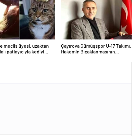
e meclis üyesi, uzaktan
Çayırova Gümüşspor U-17 Takımı,
lı patlayıcıyla kediyi
Hakemin Bıçaklanmasının
uçurmaya çalıştı
Ardından Ligden Çekildi