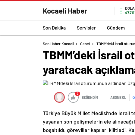
DOLA
Kocaeli Haber
47,711
Son Dakika
Servisler
Gündem
Son Haber Kocaeli
Genel
TBMM’deki İsrail otur
TBMM’deki İsrail 
yaratacak açıklam
0
BEĞENDİM
ABONE OL
Türkiye Büyük Millet Meclisi’nde İsrail
yaşanan son gelişmelerin ele alınacağı 
boşaltıldı, görevliler kapıları kilitled