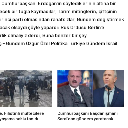
r. Cumhurbaşkanı Erdoğan’ın söylediklerinin altına bir
ecek bir tuğla koymadılar. Tarım mitinglerin, çiftçinin
irinci parti olmasından rahatsızlar. Gündem değiştirmek
pacak olsaydı şöyle yapardı: Rus Ordusu Berlin’e
ik olmalıyız derdi. Buna benzer bir şey
ıç – Gündem Özgür Özel Politika Türkiye Gündem İsrail
e, Filistinli mültecilere
Cumhurbaşkanı Başdanışmanı
yaşama hakkı tanıdı
Saral’dan gündem yaratacak
Mansur Yavaş iddiası