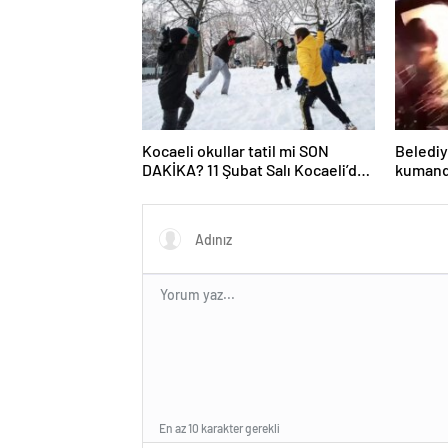
Kocaeli okullar tatil mi SON
Belediy
DAKİKA? 11 Şubat Salı Kocaeli’de
kumanda
okul yok mu (Kocaeli Valiliği
havaya 
Açıklaması – KAR TATİLİ)?
En az 10 karakter gerekli