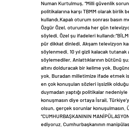
Numan Kurtulmuş, “Milli güvenlik sorun
politikalarına karşı TBMM olarak birlik b
kullandı.Kapalı oturum sonrası basın m
Özgür Özel, oturumda her gün televizy
söyledi. Özel şu ifadeleri kullandı:”
pür dikkat dinledi. Akşam televizyon ka
söylenmedi. 10 yıl gizli kalacak tutanak
söylemediler. Anlattıklarının bütünü ş
altını dolduracak bir kelime yok. Bugünde
yok. Buradan milletimize ifade etmek i
en çok konuşulan sözleri işsizlik olduğu 
duymadan yaptığı politikalar nedeniyle 
konuşmasın diye ortaya İsrail, Türkiye’y
olsun, gerçek sorunlar konuşulmasın. 
“CUMHURBAŞKANININ MANİPÜLASYONU C
ediyoruz. Cumhurbaşkanının manipülasyon