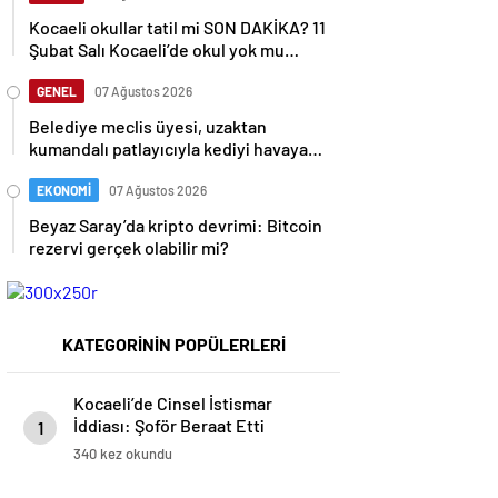
Kocaeli okullar tatil mi SON DAKİKA? 11
Şubat Salı Kocaeli’de okul yok mu
(Kocaeli Valiliği Açıklaması – KAR
TATİLİ)?
GENEL
07 Ağustos 2026
Belediye meclis üyesi, uzaktan
kumandalı patlayıcıyla kediyi havaya
uçurmaya çalıştı
EKONOMİ
07 Ağustos 2026
Beyaz Saray’da kripto devrimi: Bitcoin
rezervi gerçek olabilir mi?
KATEGORİNİN POPÜLERLERİ
Kocaeli’de Cinsel İstismar
İddiası: Şoför Beraat Etti
1
340 kez okundu