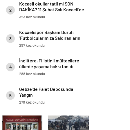
Kocaeli okullar tatil mi SON
DAKİKA? 11 Şubat Salı Kocaeli’de
2
okul yok mu (Kocaeli Valiliği
323 kez okundu
Açıklaması – KAR TATİLİ)?
Kocaelispor Başkanı Durul:
‘Futbolcularımıza Saldıranların
3
Bedelini Ödeteceğiz’
297 kez okundu
İngiltere, Filistinli mültecilere
ülkede yaşama hakkı tanıdı
4
288 kez okundu
Gebze’de Palet Deposunda
Yangın
5
270 kez okundu