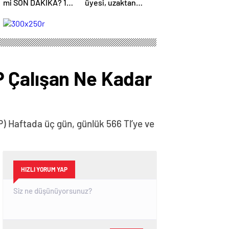
mi SON DAKİKA? 11
üyesi, uzaktan
Şubat Salı
kumandalı
Kocaeli’de okul yok
patlayıcıyla kediyi
mu (Kocaeli Valiliği
havaya uçurmaya
Açıklaması – KAR
çalıştı
TATİLİ)?
 Çalışan Ne Kadar
) Haftada üç gün, günlük 566 Tl’ye ve
HIZLI YORUM YAP