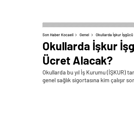
Son Haber Kocaeli
Genel
Okullarda İşkur İşgüc
Okullarda İşkur İ
Ücret Alacak?
Okullarda bu yıl İş Kurumu (İŞKUR) ta
genel sağlık sigortasına kim çalışır so
0
BEĞENDİM
ABONE OL
Kamu kurum ve kuruluşlarına yönelik 
hayata geçirildi.Kamu kurumlarında y