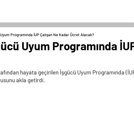
ü Uyum Programında İUP Çalışan Ne Kadar Ücret Alacak?
şgücü Uyum Programında İUP
rafından hayata geçirilen İşgücü Uyum Programında (İUP
rusunu akla getirdi.
0
News
İŞKUR tarafından uygulanacak İşgücü Uyum Programı
eni uygulanacak bu programın TYP uygulanmasından en