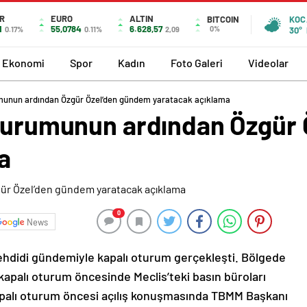
R
EURO
ALTIN
BITCOIN
KOC
1
55,0784
6.628,57
0%
0.17%
0.11%
2,09
30°
Ekonomi
Spor
Kadın
Foto Galeri
Videolar
umunun ardından Özgür Özel’den gündem yaratacak açıklama
oturumunun ardından Özgür
a
0
News
 tehdidi gündemiyle kapalı oturum gerçekleşti. Bölgede
kapalı oturum öncesinde Meclis’teki basın büroları
i. Kapalı oturum öncesi açılış konuşmasında TBMM Başkanı