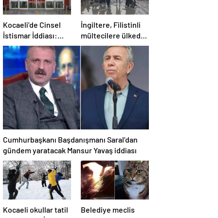
Kocaeli’de Cinsel
İngiltere, Filistinli
İstismar İddiası:
mültecilere ülkede
Şoför Beraat Etti
yaşama hakkı tanıdı
Cumhurbaşkanı Başdanışmanı Saral’dan
gündem yaratacak Mansur Yavaş iddiası
Kocaeli okullar tatil
Belediye meclis