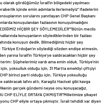
u olarak gördüğümüz İsrail’in bölgedeki yayılmacı
eraberlik içinde emin adımlarla ilerlemeliyiz” ifadelerini
ensuplarının sorularını yanıtlayan CHP Genel Başkanı
onlarda konuşulandan fazlasının konuşulmadığını
BİLMEDİĞİMİZ HİÇBİR ŞEY SÖYLEMEDİLER””Bütün meclis
nallarında konuşanların söylediklerinden bir fazlası
 altında konuşun dedik. Bilmediğimiz hiçbir şey
u; Türkiye Erdoğan’ın söylediği sözden endişe etmesin,
n yarına İsrail’in Türkiye’ye saldıracakları hiçbir şey
sterim: Şüphelerimiz vardı ama emin olduk. Türkiye’nin
için, yoksulluk olduğu için, 31 Martta emekliyi çiftçiyi
CHP birinci parti olduğu için, Türkiye yoksulluğu
e saldıracak lafını attı. Karagöz Hacivat gibi kavga
Ülkenin gerçek gündemi neyse onu konuşacağız.
HP ELİYLE ORTAYA ÇIKMIŞTIR”Milletimize şikayet
u CHP eliyle ortaya çıkmıştır. İsrail tehdidi var diyen