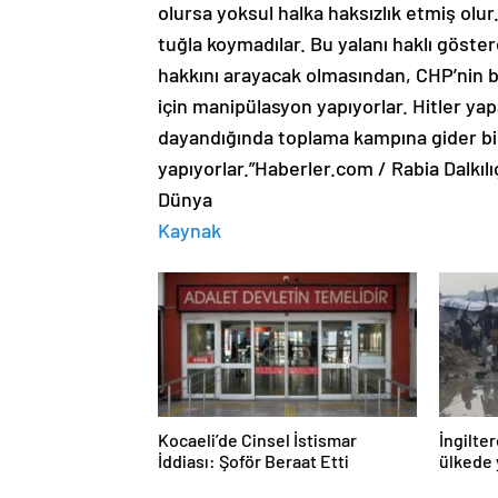
olursa yoksul halka haksızlık etmiş olu
tuğla koymadılar. Bu yalanı haklı göster
hakkını arayacak olmasından, CHP’nin b
için manipülasyon yapıyorlar. Hitler ya
dayandığında toplama kampına gider birl
yapıyorlar.”Haberler.com / Rabia Dalkıl
Dünya
Kaynak
Kocaeli’de Cinsel İstismar
İngilter
İddiası: Şoför Beraat Etti
ülkede 