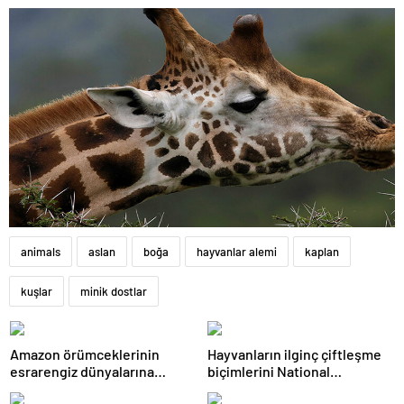
animals
aslan
boğa
hayvanlar alemi
kaplan
kuşlar
minik dostlar
Amazon örümceklerinin
Hayvanların ilginç çiftleşme
esrarengiz dünyalarına
biçimlerini National
gitmeye hazır olun.
Geographic görüntüledi.