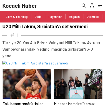
Kocaeli Haber
Bilim & Teknoloji
Doğa
Hayvanlar
Magazin
Otomobil
U20 Milli Takım, Sırbistan’a set vermedi
1
Türkiye 20 Yaş Altı Erkek Voleybol Milli Takımı, Avrupa
Şampiyonası'ndaki yedinci maçında Sırbistan'ı 3-0
yendi.
Eski başantrenörü Hakan
Minecan hemşire "domuz