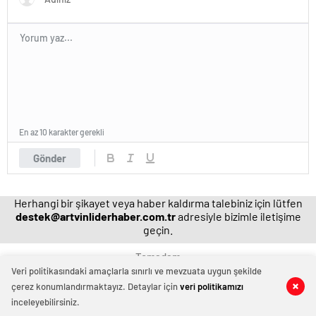
En az 10 karakter gerekli
Gönder
Herhangi bir şikayet veya haber kaldırma talebiniz için lütfen
destek@artvinliderhaber.com.tr
adresiyle bizimle iletişime
geçin.
Temadam
Veri politikasındaki amaçlarla sınırlı ve mevzuata uygun şekilde
çerez konumlandırmaktayız. Detaylar için
veri politikamızı
0
0
inceleyebilirsiniz.