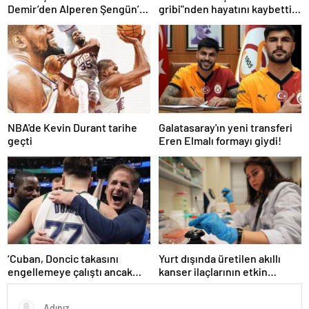
Demir’den Alperen Şengün’e
gribi"nden hayatını kaybetti –
övgü
Haberler | Sağlık Haberleri
NBA'de Kevin Durant tarihe
Galatasaray'ın yeni transferi
geçti
Eren Elmalı formayı giydi!
‘Cuban, Doncic takasını
Yurt dışında üretilen akıllı
engellemeye çalıştı ancak
kanser ilaçlarının etkin
geç kaldı’ iddiası! NBA
maddesi yerli imkanlarla
Haberleri
geliştirildi | Sağlık Haberleri