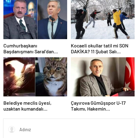
Cumhurbaşkanı
Kocaeli okullar tatil mi SON
Başdanışmanı Saral’dan
DAKİKA? 11 Şubat Salı
gündem yaratacak Mansur
Kocaeli’de okul yok mu
Yavaş iddiası
(Kocaeli Valiliği Açıklaması –
KAR TATİLİ)?
Belediye meclis üyesi,
Çayırova Gümüşspor U-17
uzaktan kumandalı
Takımı, Hakemin
patlayıcıyla kediyi havaya
Bıçaklanmasının Ardından
uçurmaya çalıştı
Ligden Çekildi