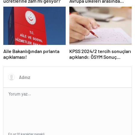
ücretlerine zam mı geliyor?
Avrupa ülkeleri arasında
birinciyiz
Aile Bakanlığından pırlanta
KPSS 2024/2 tercih sonuçları
açıklaması!
açıklandı: ÖSYM Sonuç
Sorgulama Ekranı aktif…
En az 10 karakter gerekli