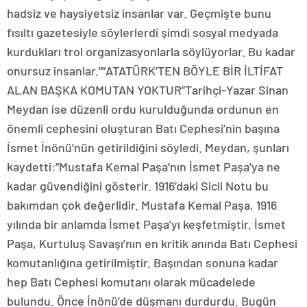
hadsiz ve haysiyetsiz insanlar var. Geçmişte bunu
fısıltı gazetesiyle söylerlerdi şimdi sosyal medyada
kurdukları trol organizasyonlarla söylüyorlar. Bu kadar
onursuz insanlar.””ATATÜRK’TEN BÖYLE BİR İLTİFAT
ALAN BAŞKA KOMUTAN YOKTUR”Tarihçi-Yazar Sinan
Meydan ise düzenli ordu kurulduğunda ordunun en
önemli cephesini oluşturan Batı Cephesi’nin başına
İsmet İnönü’nün getirildiğini söyledi. Meydan, şunları
kaydetti:”Mustafa Kemal Paşa’nın İsmet Paşa’ya ne
kadar güvendiğini gösterir. 1916’daki Sicil Notu bu
bakımdan çok değerlidir. Mustafa Kemal Paşa, 1916
yılında bir anlamda İsmet Paşa’yı keşfetmiştir. İsmet
Paşa, Kurtuluş Savaşı’nın en kritik anında Batı Cephesi
komutanlığına getirilmiştir. Başından sonuna kadar
hep Batı Cephesi komutanı olarak mücadelede
bulundu. Önce İnönü’de düşmanı durdurdu. Bugün