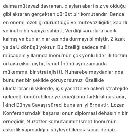
daima mütevazi davranan, olayları abartısız ve olduğu
gibi aktaran gerçekten dürüst bir komutandır. Bence
en önemli özelliği dürüstlüğü ve mütevaziliğidir.Sabırlı
ve inatçı bir yapıya sahipti. Verdiği kararlara sadık
kalmış ve bunların arkasında durmayı bilmiştir. Zikzak
ya da U dönüşü yoktur. Bu özelliği sadece milli
mücadele yıllarında İnönü’nün çok yönlü liderlik tarzını
ortaya çıkarmıştır. İsmet İnönü aynı zamanda
mükemmel bir stratejistti. Muharebe meydanlarında
bunu net bir şekilde görüyorsunuz. Özellikle
uluslararası ilişkilerde, iç siyasette ve askeri stratejide
geleceği öngörebilme yeteneği onu farklı kılmaktadır.
İkinci Dünya Savaşı süreci buna en iyi örnektir. Lozan
Konferansı’ndaki başarısı onun diplomasi dehasının bir
örneğidir. Muzaffer komutanımız İsmet İnönü’nün
askerlik yapmadığını söyleyebilecek kadar densiz,