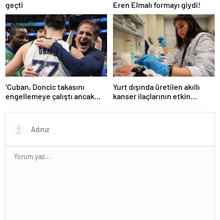
geçti
Eren Elmalı formayı giydi!
‘Cuban, Doncic takasını
Yurt dışında üretilen akıllı
engellemeye çalıştı ancak
kanser ilaçlarının etkin
geç kaldı’ iddiası! NBA
maddesi yerli imkanlarla
Haberleri
geliştirildi | Sağlık Haberleri