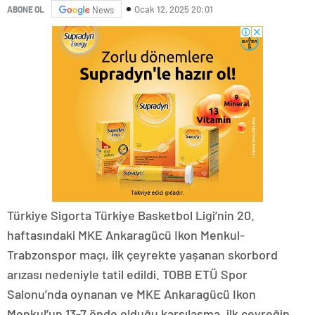
Ocak 12, 2025 20:01
ABONE OL
News
Türkiye Sigorta Türkiye Basketbol Ligi’nin 20.
haftasındaki MKE Ankaragücü Ikon Menkul-
Trabzonspor maçı, ilk çeyrekte yaşanan skorbord
arızası nedeniyle tatil edildi. TOBB ETÜ Spor
Salonu’nda oynanan ve MKE Ankaragücü Ikon
Menkul’un 13-7 önde olduğu karşılaşma, ilk çeyreğin