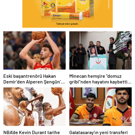
Eski başantrenörü Hakan
Minecan hemşire "domuz
Demir’den Alperen Şengün’e
gribi"nden hayatını kaybetti –
övgü
Haberler | Sağlık Haberleri
NBA'de Kevin Durant tarihe
Galatasaray'ın yeni transferi