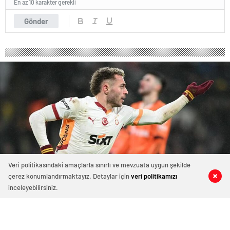
En az 10 karakter gerekli
Gönder
Veri politikasındaki amaçlarla sınırlı ve mevzuata uygun şekilde
çerez konumlandırmaktayız. Detaylar için
veri politikamızı
0
0
0
0
inceleyebilirsiniz.
Galatasaray'da Barış Alper Yılmaz şov
devam ediyor