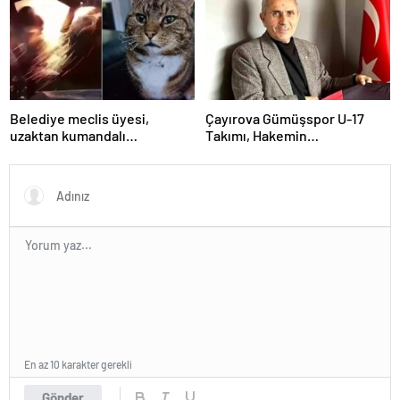
Yavaş iddiası
(Kocaeli Valiliği Açıklaması –
KAR TATİLİ)?
Belediye meclis üyesi,
Çayırova Gümüşspor U-17
uzaktan kumandalı
Takımı, Hakemin
patlayıcıyla kediyi havaya
Bıçaklanmasının Ardından
uçurmaya çalıştı
Ligden Çekildi
En az 10 karakter gerekli
Gönder