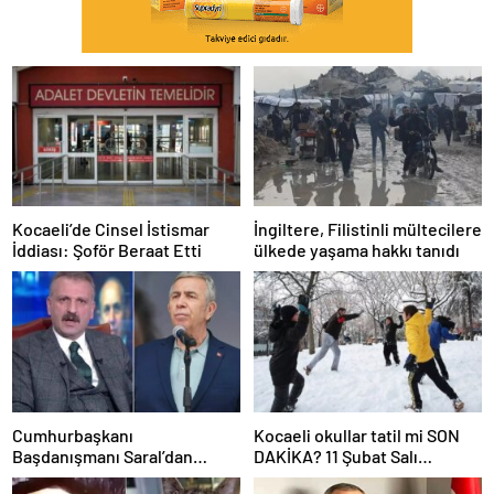
Kocaeli’de Cinsel İstismar
İngiltere, Filistinli mültecilere
İddiası: Şoför Beraat Etti
ülkede yaşama hakkı tanıdı
Cumhurbaşkanı
Kocaeli okullar tatil mi SON
Başdanışmanı Saral’dan
DAKİKA? 11 Şubat Salı
gündem yaratacak Mansur
Kocaeli’de okul yok mu