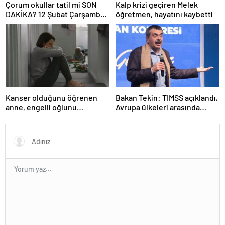
Çorum okullar tatil mi SON
Kalp krizi geçiren Melek
DAKİKA? 12 Şubat Çarşamba
öğretmen, hayatını kaybetti
Çorum’da okul yok mu (Çorum
Valiliği Açıklaması – KAR
TATİLİ)?
Kanser olduğunu öğrenen
Bakan Tekin: TIMSS açıklandı,
anne, engelli oğlunu
Avrupa ülkeleri arasında
öldürdükten sonra intihar etti
birinciyiz