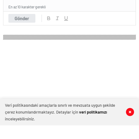
En az 10 karakter gerekli
Gönder
Veri politikasındaki amaçlarla sınırlı ve mevzuata uygun şekilde
çerez konumlandırmaktayız. Detaylar için
veri politikamızı
0
0
0
0
inceleyebilirsiniz.
CHP’li Başarır: Erdoğan üniversitede
dersime girdi, ‘Ne avukat olacaksın