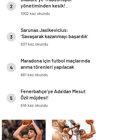
yönetiminden kesik! .
2
1002 kez okundu
Sarunas Jasikevicius:
‘Savaşarak kazanmayı başardık’
3
937 kez okundu
Maradona için futbol maçlarında
anma törenleri yapılacak
4
661 kez okundu
Fenerbahçe’ye Ada’dan Mesut
Özil müjdesi!
5
616 kez okundu