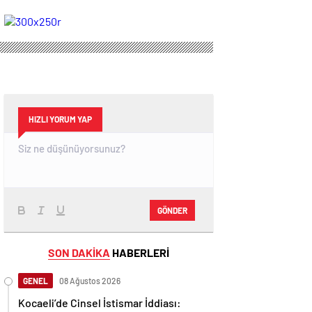
yollarını ayırdı
HIZLI YORUM YAP
GÖNDER
SON DAKİKA
HABERLERİ
GENEL
08 Ağustos 2026
Kocaeli’de Cinsel İstismar İddiası: