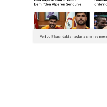
Eski başantrenörü Hakan
Mineca
Demir’den Alperen Şengün’e
gribi"n
övgü
Haberle
Veri politikasındaki amaçlarla sınırlı ve m
Galatasaray'ın yeni transferi Eren
‘Cuban,
Elmalı formayı giydi!
engelle
kaldı’ 