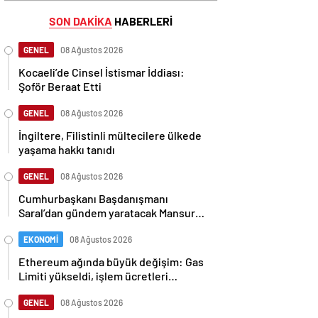
SON DAKİKA
HABERLERİ
GENEL
08 Ağustos 2026
Kocaeli’de Cinsel İstismar İddiası:
Şoför Beraat Etti
GENEL
08 Ağustos 2026
İngiltere, Filistinli mültecilere ülkede
yaşama hakkı tanıdı
GENEL
08 Ağustos 2026
Cumhurbaşkanı Başdanışmanı
Saral’dan gündem yaratacak Mansur
Yavaş iddiası
EKONOMİ
08 Ağustos 2026
Ethereum ağında büyük değişim: Gas
Limiti yükseldi, işlem ücretleri
düşebilir mi?
GENEL
08 Ağustos 2026