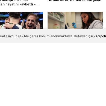
n hemşire "domuz
NBA'de Kevin Durant tarihe geçti
den hayatını kaybetti –
r | Sağlık Haberleri
evzuata uygun şekilde çerez konumlandırmaktayız. Detaylar için
veri pol
 Doncic takasını
Yurt dışında üretilen akıllı kanser
meye çalıştı ancak geç
ilaçlarının etkin maddesi yerli
iddiası! NBA Haberleri
imkanlarla geliştirildi | Sağlık
Haberleri