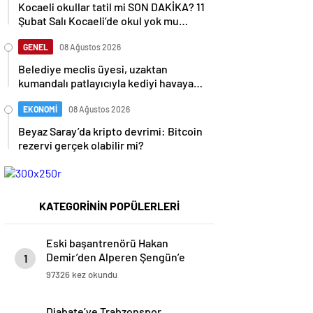
Kocaeli okullar tatil mi SON DAKİKA? 11
Şubat Salı Kocaeli’de okul yok mu
(Kocaeli Valiliği Açıklaması – KAR
TATİLİ)?
GENEL
08 Ağustos 2026
Belediye meclis üyesi, uzaktan
kumandalı patlayıcıyla kediyi havaya
uçurmaya çalıştı
EKONOMİ
08 Ağustos 2026
Beyaz Saray’da kripto devrimi: Bitcoin
rezervi gerçek olabilir mi?
KATEGORİNİN POPÜLERLERİ
Eski başantrenörü Hakan
Demir’den Alperen Şengün’e
1
övgü
97326 kez okundu
Diabate’ye Trabzonspor