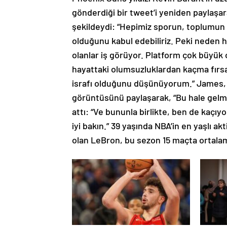
gönderdiği bir tweet’i yeniden paylaşar
şekildeydi: “Hepimiz sporun, toplumun e
olduğunu kabul edebiliriz. Peki neden h
olanlar iş görüyor. Platform çok büyük
hayattaki olumsuzluklardan kaçma fırsat
israfı olduğunu düşünüyorum.” James, 
görüntüsünü paylaşarak, “Bu hale gelmes
attı: “Ve bununla birlikte, ben de kaçı
iyi bakın.” 39 yaşında NBA’in en yaşlı 
olan LeBron, bu sezon 15 maçta ortalama