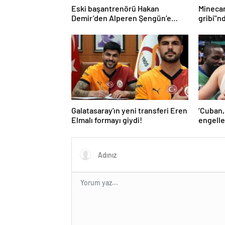
Eski başantrenörü Hakan
Mineca
Demir’den Alperen Şengün’e
gribi"n
övgü
Haberle
Galatasaray'ın yeni transferi Eren
‘Cuban,
Elmalı formayı giydi!
engelle
kaldı’ 