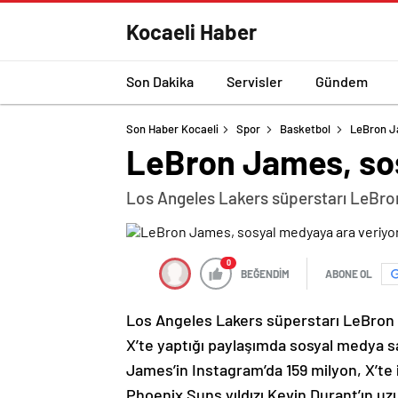
Kocaeli Haber
Son Dakika
Servisler
Gündem
Son Haber Kocaeli
Spor
Basketbol
LeBron J
LeBron James, sos
Los Angeles Lakers süperstarı LeBro
0
BEĞENDİM
ABONE OL
Los Angeles Lakers süperstarı LeBron 
X’te yaptığı paylaşımda sosyal medya sa
James’in Instagram’da 159 milyon, X’te 
Phoenix Suns yıldızı Kevin Durant’ın uz