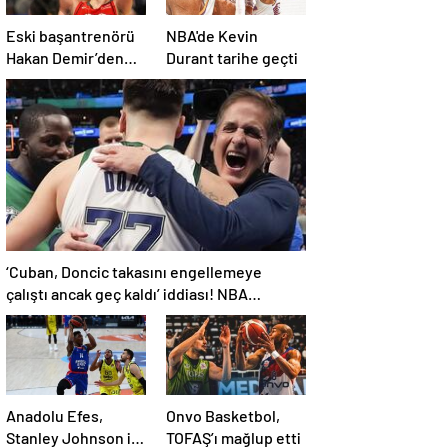
Eski başantrenörü
NBA'de Kevin
Hakan Demir’den
Durant tarihe geçti
Alperen Şengün’e
övgü
‘Cuban, Doncic takasını engellemeye
çalıştı ancak geç kaldı’ iddiası! NBA
Haberleri
Anadolu Efes,
Onvo Basketbol,
Stanley Johnson ile
TOFAŞ’ı mağlup etti