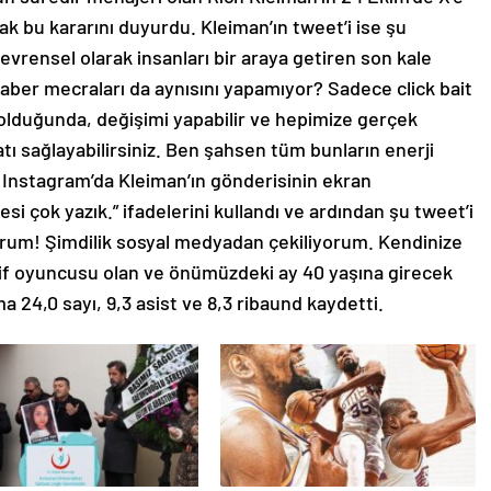
ak bu kararını duyurdu. Kleiman’ın tweet’i ise şu
vrensel olarak insanları bir araya getiren son kale
aber mecraları da aynısını yapamıyor? Sadece click bait
 olduğunda, değişimi yapabilir ve hepimize gerçek
ı sağlayabilirsiniz. Ben şahsen tüm bunların enerji
Instagram’da Kleiman’ın gönderisinin ekran
i çok yazık.” ifadelerini kullandı ve ardından şu tweet’i
yorum! Şimdilik sosyal medyadan çekiliyorum. Kendinize
aktif oyuncusu olan ve önümüzdeki ay 40 yaşına girecek
 24,0 sayı, 9,3 asist ve 8,3 ribaund kaydetti.