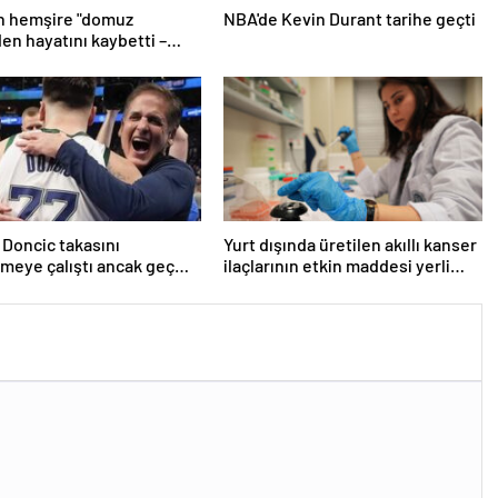
n hemşire "domuz
NBA'de Kevin Durant tarihe geçti
den hayatını kaybetti –
r | Sağlık Haberleri
 Doncic takasını
Yurt dışında üretilen akıllı kanser
meye çalıştı ancak geç
ilaçlarının etkin maddesi yerli
iddiası! NBA Haberleri
imkanlarla geliştirildi | Sağlık
Haberleri