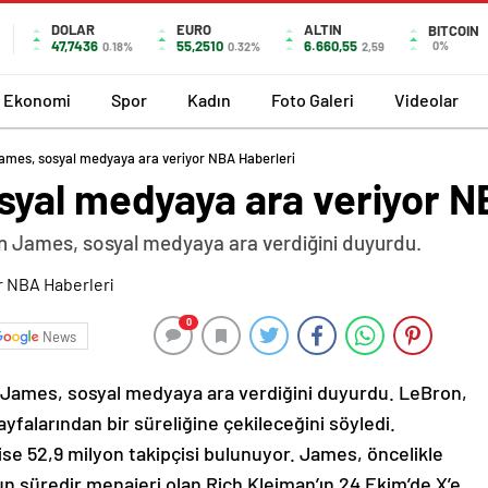
DOLAR
EURO
ALTIN
BITCOIN
47,7436
55,2510
6.660,55
0%
0.18%
0.32%
2,59
Ekonomi
Spor
Kadın
Foto Galeri
Videolar
ames, sosyal medyaya ara veriyor NBA Haberleri
yal medyaya ara veriyor N
n James, sosyal medyaya ara verdiğini duyurdu.
0
News
James, sosyal medyaya ara verdiğini duyurdu. LeBron,
yfalarından bir süreliğine çekileceğini söyledi.
ise 52,9 milyon takipçisi bulunuyor. James, öncelikle
un süredir menajeri olan Rich Kleiman’ın 24 Ekim’de X’e