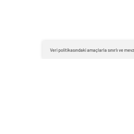
Veri politikasındaki amaçlarla sınırlı ve m
0
BEĞENDİM
ABONE OL
Kendall Jenner, yeni FWRD moda kampan
üstsüz ve dantel pantolonlu fotoğraflar
hale getirdiği bacak kaldırma pozunu 
Burch’ün yeni parfümü Sublime’ın yüzü o
ten rengi iç çamaşırı giyerek poz verdi
diyerek parfümü övdü.Tasarımcı Tory Bu