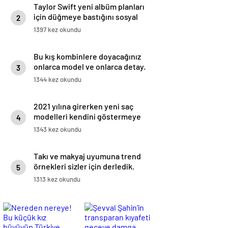
Taylor Swift yeni albüm planları
için düğmeye bastığını sosyal
2
medyadan duyurdu!
1397 kez okundu
Bu kış kombinlere doyacağınız
onlarca model ve onlarca detay.
3
1344 kez okundu
2021 yılına girerken yeni saç
modelleri kendini göstermeye
4
başladı.
1343 kez okundu
Takı ve makyaj uyumuna trend
örnekleri sizler için derledik.
5
1313 kez okundu