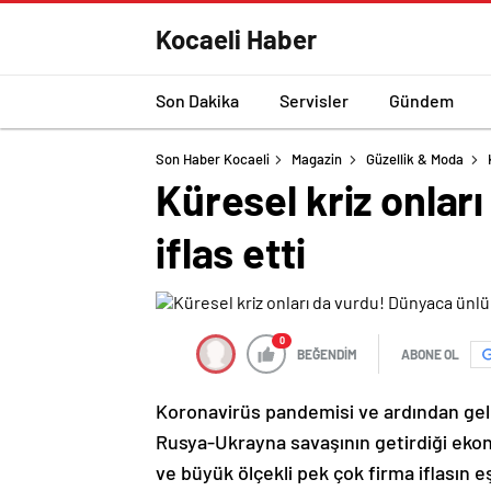
Kocaeli Haber
Son Dakika
Servisler
Gündem
Son Haber Kocaeli
Magazin
Güzellik & Moda
Küresel kriz onlar
iflas etti
0
BEĞENDİM
ABONE OL
Koronavirüs pandemisi ve ardından gele
Rusya-Ukrayna savaşının getirdiği ekono
ve büyük ölçekli pek çok firma iflasın 