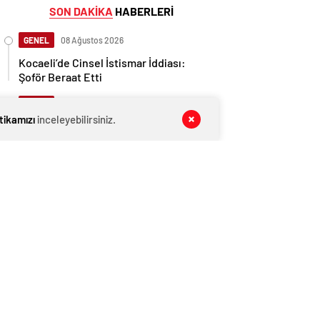
SON DAKİKA
HABERLERİ
GENEL
08 Ağustos 2026
Kocaeli’de Cinsel İstismar İddiası:
Şoför Beraat Etti
GENEL
08 Ağustos 2026
itikamızı
inceleyebilirsiniz.
İngiltere, Filistinli mültecilere ülkede
yaşama hakkı tanıdı
GENEL
08 Ağustos 2026
Cumhurbaşkanı Başdanışmanı
Saral’dan gündem yaratacak Mansur
Yavaş iddiası
EKONOMİ
08 Ağustos 2026
Ethereum ağında büyük değişim: Gas
Limiti yükseldi, işlem ücretleri
düşebilir mi?
GENEL
08 Ağustos 2026
Kocaeli okullar tatil mi SON DAKİKA? 11