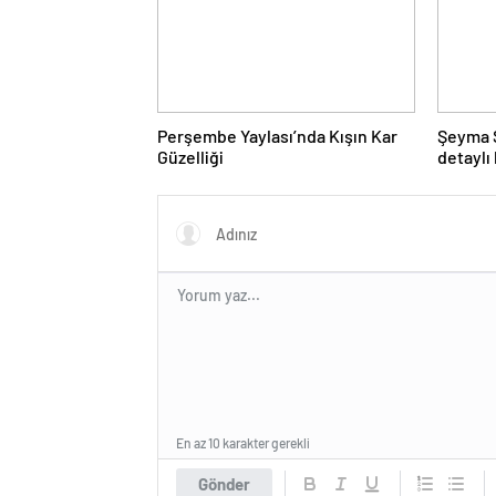
Perşembe Yaylası’nda Kışın Kar
Şeyma S
Güzelliği
detaylı 
daha ba
En az 10 karakter gerekli
Gönder