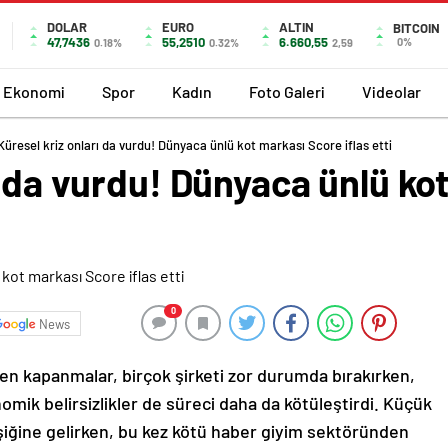
DOLAR
EURO
ALTIN
BITCOIN
47,7436
55,2510
6.660,55
0%
0.18%
0.32%
2,59
Ekonomi
Spor
Kadın
Foto Galeri
Videolar
Küresel kriz onları da vurdu! Dünyaca ünlü kot markası Score iflas etti
ı da vurdu! Dünyaca ünlü ko
0
News
n kapanmalar, birçok şirketi zor durumda bırakırken,
mik belirsizlikler de süreci daha da kötüleştirdi. Küçük
eşiğine gelirken, bu kez kötü haber giyim sektöründen