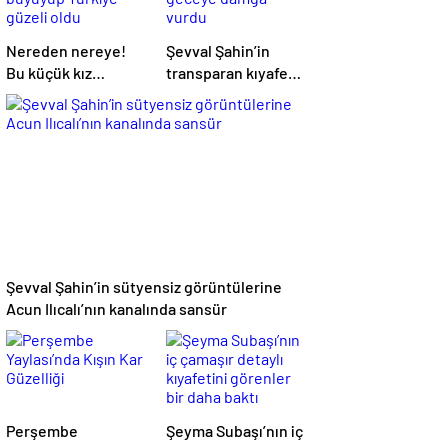
Nereden nereye!
Şevval Şahin’in
Bu küçük kız
transparan kıyafeti
büyüyüp Türkiye
geceye damga
güzeli oldu
vurdu
Şevval Şahin’in sütyensiz görüntülerine
Acun Ilıcalı’nın kanalında sansür
Perşembe
Şeyma Subaşı’nın iç