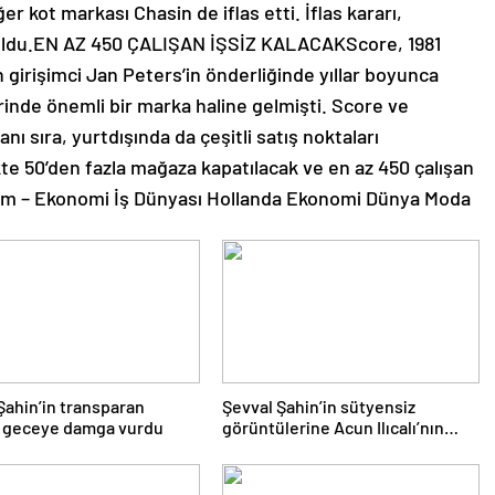
er kot markası Chasin de iflas etti. İflas kararı,
ldu.EN AZ 450 ÇALIŞAN İŞSİZ KALACAKScore, 1981
 girişimci Jan Peters’in önderliğinde yıllar boyunca
inde önemli bir marka haline gelmişti. Score ve
nı sıra, yurtdışında da çeşitli satış noktaları
ikte 50’den fazla mağaza kapatılacak ve en az 450 çalışan
com – Ekonomi İş Dünyası Hollanda Ekonomi Dünya Moda
Şahin’in transparan
Şevval Şahin’in sütyensiz
i geceye damga vurdu
görüntülerine Acun Ilıcalı’nın
kanalında sansür