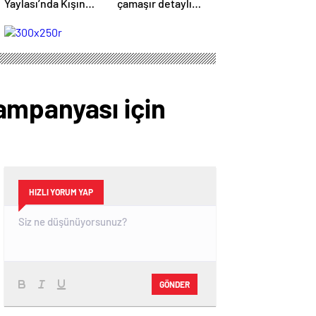
Yaylası’nda Kışın
çamaşır detaylı
Kar Güzelliği
kıyafetini görenler
bir daha baktı
ampanyası için
HIZLI YORUM YAP
GÖNDER