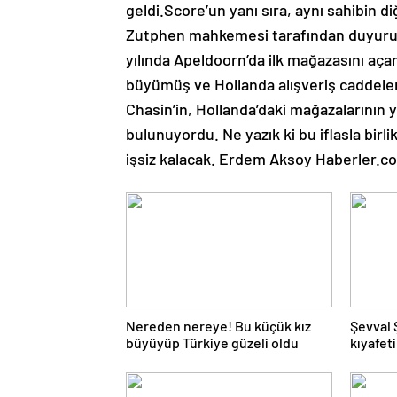
geldi.Score’un yanı sıra, aynı sahibin diğ
Zutphen mahkemesi tarafından duyuru
yılında Apeldoorn’da ilk mağazasını açan
büyümüş ve Hollanda alışveriş caddeler
Chasin’in, Hollanda’daki mağazalarının ya
bulunuyordu. Ne yazık ki bu iflasla birl
işsiz kalacak. Erdem Aksoy Haberler.
Nereden nereye! Bu küçük kız
Şevval 
büyüyüp Türkiye güzeli oldu
kıyafet