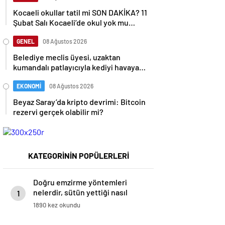
Kocaeli okullar tatil mi SON DAKİKA? 11
Şubat Salı Kocaeli’de okul yok mu
(Kocaeli Valiliği Açıklaması – KAR
TATİLİ)?
GENEL
08 Ağustos 2026
Belediye meclis üyesi, uzaktan
kumandalı patlayıcıyla kediyi havaya
uçurmaya çalıştı
EKONOMİ
08 Ağustos 2026
Beyaz Saray’da kripto devrimi: Bitcoin
rezervi gerçek olabilir mi?
KATEGORİNİN POPÜLERLERİ
Doğru emzirme yöntemleri
nelerdir, sütün yettiği nasıl
1
anlaşılır?
1890 kez okundu