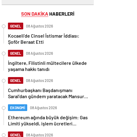
SON DAKİKA
HABERLERİ
GENEL
08 Ağustos 2026
Kocaeli’de Cinsel İstismar İddiası:
Şoför Beraat Etti
GENEL
08 Ağustos 2026
İngiltere, Filistinli mültecilere ülkede
yaşama hakkı tanıdı
GENEL
08 Ağustos 2026
Cumhurbaşkanı Başdanışmanı
Saral’dan gündem yaratacak Mansur
Yavaş iddiası
EKONOMİ
08 Ağustos 2026
Ethereum ağında büyük değişim: Gas
Limiti yükseldi, işlem ücretleri
düşebilir mi?
GENEL
08 Ağustos 2026