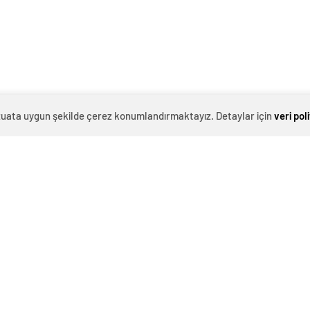
evzuata uygun şekilde çerez konumlandırmaktayız. Detaylar için
veri pol
0
News
yasında cesur pozlar verdi. 28 yaşındaki model,
ıyla dikkat çekti. Ayrıca Victoria Beckham’ın popüler
da yeniden canlandırdı.Jenner aynı zamanda Tory
ldu. Bu kampanyada altın rengi file bir elbise altına
. Kendall, “Sublime güzel, seksi ve kendinden emin,”
rch, Kendall’ı seçme nedenini açıklarken onun “sessiz