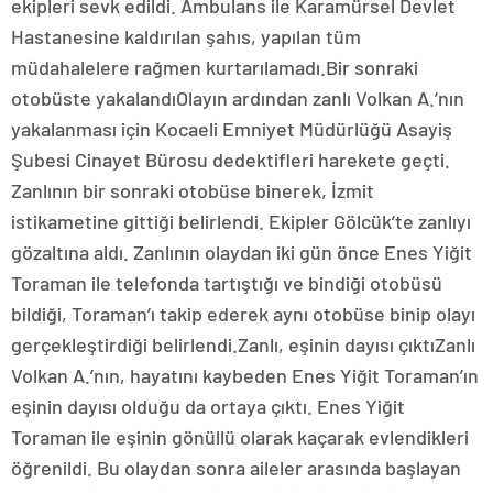
ekipleri sevk edildi. Ambulans ile Karamürsel Devlet
Hastanesine kaldırılan şahıs, yapılan tüm
müdahalelere rağmen kurtarılamadı.Bir sonraki
otobüste yakalandıOlayın ardından zanlı Volkan A.’nın
yakalanması için Kocaeli Emniyet Müdürlüğü Asayiş
Şubesi Cinayet Bürosu dedektifleri harekete geçti.
Zanlının bir sonraki otobüse binerek, İzmit
istikametine gittiği belirlendi. Ekipler Gölcük’te zanlıyı
gözaltına aldı. Zanlının olaydan iki gün önce Enes Yiğit
Toraman ile telefonda tartıştığı ve bindiği otobüsü
bildiği, Toraman’ı takip ederek aynı otobüse binip olayı
gerçekleştirdiği belirlendi.Zanlı, eşinin dayısı çıktıZanlı
Volkan A.’nın, hayatını kaybeden Enes Yiğit Toraman’ın
eşinin dayısı olduğu da ortaya çıktı. Enes Yiğit
Toraman ile eşinin gönüllü olarak kaçarak evlendikleri
öğrenildi. Bu olaydan sonra aileler arasında başlayan