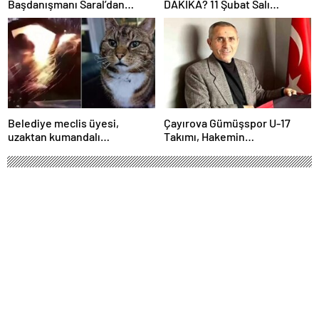
Başdanışmanı Saral’dan
DAKİKA? 11 Şubat Salı
gündem yaratacak Mansur
Kocaeli’de okul yok mu
Yavaş iddiası
(Kocaeli Valiliği Açıklaması –
KAR TATİLİ)?
Belediye meclis üyesi,
Çayırova Gümüşspor U-17
uzaktan kumandalı
Takımı, Hakemin
patlayıcıyla kediyi havaya
Bıçaklanmasının Ardından
uçurmaya çalıştı
Ligden Çekildi
Cumhurbaşkanı Erdoğan, İsrail’e
meydan okudu: Nihai hedefin neresi
olduğunu görüyoruz, sonları hezeyan
olacak
Ekim 25, 2024 11:30
ABONE OL
News