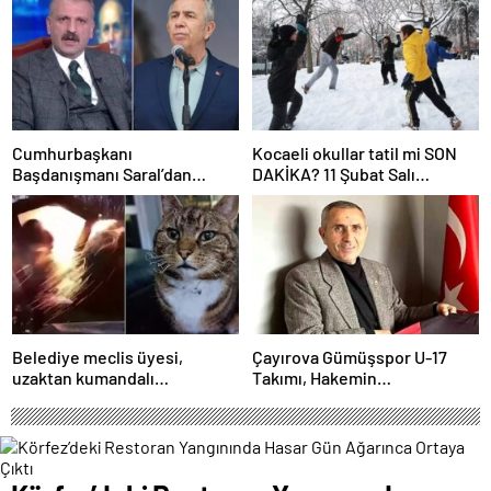
Cumhurbaşkanı
Kocaeli okullar tatil mi SON
Başdanışmanı Saral’dan
DAKİKA? 11 Şubat Salı
gündem yaratacak Mansur
Kocaeli’de okul yok mu
Yavaş iddiası
(Kocaeli Valiliği Açıklaması –
KAR TATİLİ)?
Belediye meclis üyesi,
Çayırova Gümüşspor U-17
uzaktan kumandalı
Takımı, Hakemin
patlayıcıyla kediyi havaya
Bıçaklanmasının Ardından
uçurmaya çalıştı
Ligden Çekildi