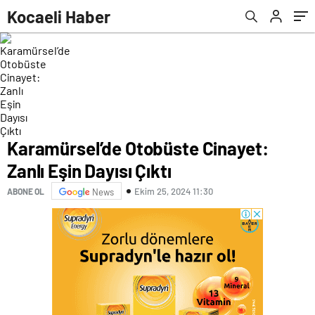
görüyoruz, sonları hezeyan olacak
Kocaeli Haber
Karamürsel’de Otobüste Cinayet:
Zanlı Eşin Dayısı Çıktı
Ekim 25, 2024 11:30
ABONE OL
News