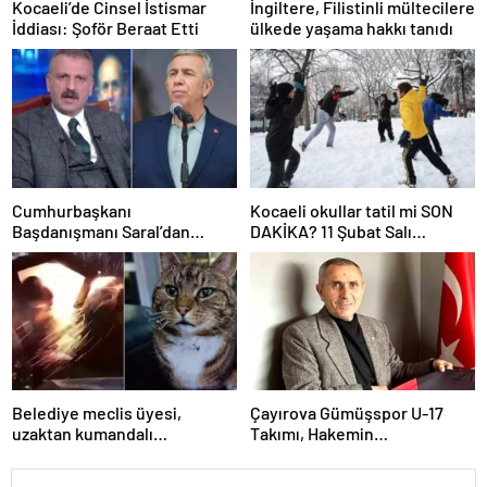
Kocaeli’de Cinsel İstismar
İngiltere, Filistinli mültecilere
İddiası: Şoför Beraat Etti
ülkede yaşama hakkı tanıdı
Cumhurbaşkanı
Kocaeli okullar tatil mi SON
Başdanışmanı Saral’dan
DAKİKA? 11 Şubat Salı
gündem yaratacak Mansur
Kocaeli’de okul yok mu
Yavaş iddiası
(Kocaeli Valiliği Açıklaması –
KAR TATİLİ)?
Belediye meclis üyesi,
Çayırova Gümüşspor U-17
uzaktan kumandalı
Takımı, Hakemin
patlayıcıyla kediyi havaya
Bıçaklanmasının Ardından
uçurmaya çalıştı
Ligden Çekildi