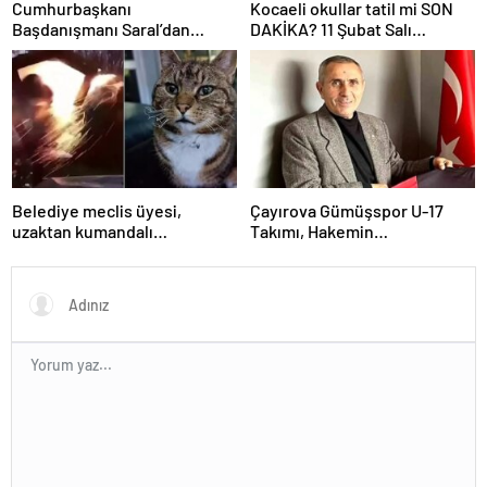
Cumhurbaşkanı
Kocaeli okullar tatil mi SON
Başdanışmanı Saral’dan
DAKİKA? 11 Şubat Salı
gündem yaratacak Mansur
Kocaeli’de okul yok mu
Yavaş iddiası
(Kocaeli Valiliği Açıklaması –
KAR TATİLİ)?
Belediye meclis üyesi,
Çayırova Gümüşspor U-17
uzaktan kumandalı
Takımı, Hakemin
patlayıcıyla kediyi havaya
Bıçaklanmasının Ardından
uçurmaya çalıştı
Ligden Çekildi