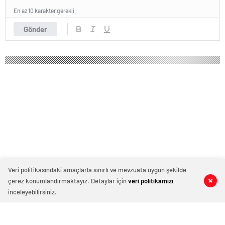
En az 10 karakter gerekli
Gönder
Veri politikasındaki amaçlarla sınırlı ve mevzuata uygun şekilde
çerez konumlandırmaktayız. Detaylar için
veri politikamızı
0
0
0
0
inceleyebilirsiniz.
Diş ağrısı sebebiyle 14 yaşında uyuyan
genç kız, 32 yıl sonra uyandı