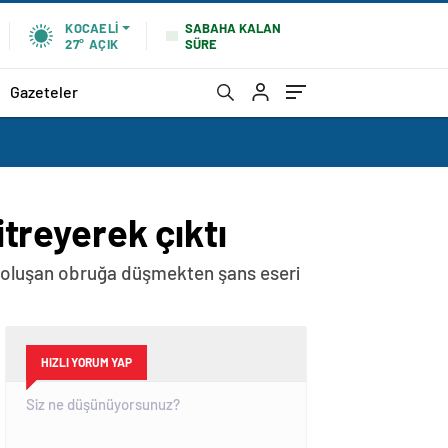
SABAHA KALAN
KOCAELI
SÜRE
27°
AÇIK
Gazeteler
itreyerek çıktı
nde oluşan obruğa düşmekten şans eseri
HIZLI YORUM YAP