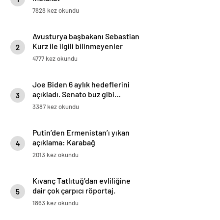
7828 kez okundu
Avusturya başbakanı Sebastian
Kurz ile ilgili bilinmeyenler
2
4777 kez okundu
Joe Biden 6 aylık hedeflerini
açıkladı. Senato buz gibi…
3
3387 kez okundu
Putin’den Ermenistan’ı yıkan
açıklama: Karabağ
4
Azerbaycan’ın ayrılmaz bir
2013 kez okundu
parçasıdır!
Kıvanç Tatlıtuğ’dan evliliğine
dair çok çarpıcı röportaj.
5
1863 kez okundu