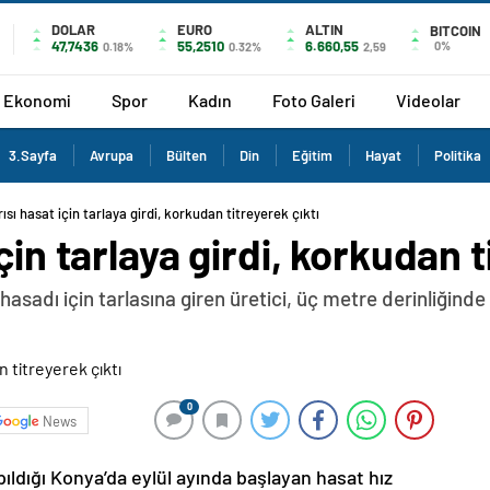
DOLAR
EURO
ALTIN
BITCOIN
47,7436
55,2510
6.660,55
0%
0.18%
0.32%
2,59
Ekonomi
Spor
Kadın
Foto Galeri
Videolar
3.Sayfa
Avrupa
Bülten
Din
Eğitim
Hayat
Politika
ısı hasat için tarlaya girdi, korkudan titreyerek çıktı
çin tarlaya girdi, korkudan t
hasadı için tarlasına giren üretici, üç metre derinliği
0
News
ıldığı Konya’da eylül ayında başlayan hasat hız