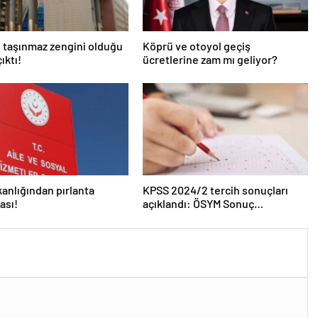
 taşınmaz zengini olduğu
Köprü ve otoyol geçiş
ıktı!
ücretlerine zam mı geliyor?
kanlığından pırlanta
KPSS 2024/2 tercih sonuçları
ası!
açıklandı: ÖSYM Sonuç
Sorgulama Ekranı aktif…