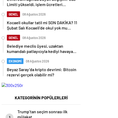
Limiti yükseldi, işlem ücretleri
düşebilir mi?
GENEL
08 Ağustos 2026
Kocaeli okullar tatil mi SON DAKİKA? 11
Şubat Salı Kocaeli’de okul yok mu
(Kocaeli Valiliği Açıklaması – KAR
TATİLİ)?
GENEL
08 Ağustos 2026
Belediye meclis üyesi, uzaktan
kumandalı patlayıcıyla kediyi havaya
uçurmaya çalıştı
EKONOMİ
08 Ağustos 2026
Beyaz Saray’da kripto devrimi: Bitcoin
rezervi gerçek olabilir mi?
KATEGORİNİN POPÜLERLERİ
Trump’tan seçim sonrası ilk
mülakat
1