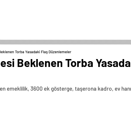
Beklenen Torba Yasadaki Flaş Düzenlemeler
esi Beklenen Torba Yasadak
n emeklilik, 3600 ek gösterge, taşerona kadro, ev hanı
0
News
) görüşmeleri devam eden Torba Yasa Tasarısı, çalışma