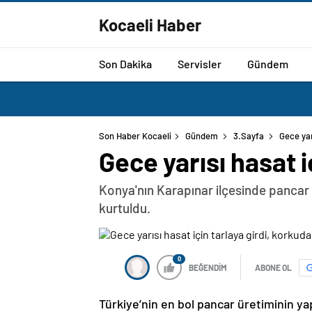
Kocaeli Haber
Son Dakika
Servisler
Gündem
Son Haber Kocaeli
Gündem
3.Sayfa
Gece yar
Gece yarısı hasat i
Konya'nın Karapınar ilçesinde pancar 
kurtuldu.
0
BEĞENDİM
ABONE OL
Türkiye’nin en bol pancar üretiminin yap