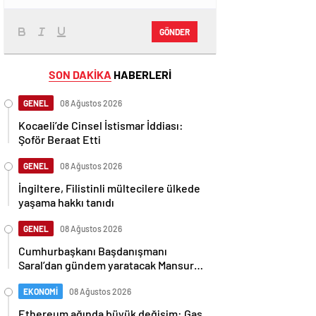
GÖNDER
SON DAKİKA
HABERLERİ
GENEL
08 Ağustos 2026
Kocaeli’de Cinsel İstismar İddiası:
Şoför Beraat Etti
GENEL
08 Ağustos 2026
İngiltere, Filistinli mültecilere ülkede
yaşama hakkı tanıdı
GENEL
08 Ağustos 2026
Cumhurbaşkanı Başdanışmanı
Saral’dan gündem yaratacak Mansur
Yavaş iddiası
EKONOMİ
08 Ağustos 2026
Ethereum ağında büyük değişim: Gas