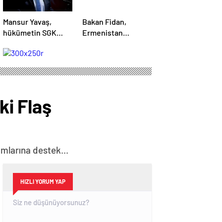
Mansur Yavaş,
Bakan Fidan,
hükümetin SGK
Ermenistan
oyununu açıkladı
Dışişleri Bakanı ile
görüştü
i Flaş
mlarına destek...
HIZLI YORUM YAP