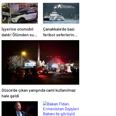
İşyerine otomobil
Çanakkale'de bazı
daldı! Ölümden sun
feribot seferlerine
anda kurtuldular
fırtına engeli
Düzce'de çıkan yangında cami kullanılmaz
hale geldi