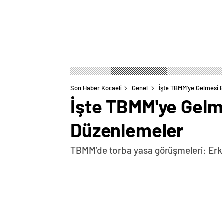
Son Haber Kocaeli
Genel
İşte TBMM'ye Gelmesi 
İşte TBMM'ye Gelm
Düzenlemeler
TBMM’de torba yasa görüşmeleri: Erke
0
BEĞENDİM
ABONE OL
Türkiye Büyük Millet Meclisi’nde (TBMM