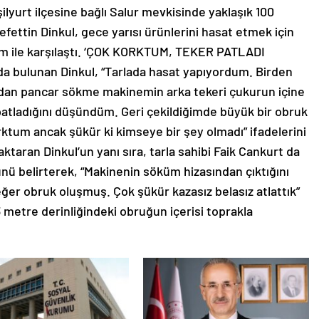
yurt ilçesine bağlı Salur mevkisinde yaklaşık 100
efettin Dinkul, gece yarısı ürünlerini hasat etmek için
rum ile karşılaştı. ‘ÇOK KORKTUM, TEKER PATLADI
da bulunan Dinkul, “Tarlada hasat yapıyordum. Birden
dan pancar sökme makinemin arka tekeri çukurun içine
 patladığını düşündüm. Geri çekildiğimde büyük bir obruk
tum ancak şükür ki kimseye bir şey olmadı” ifadelerini
 aktaran Dinkul’un yanı sıra, tarla sahibi Faik Cankurt da
ünü belirterek, “Makinenin söküm hizasından çıktığını
r obruk oluşmuş. Çok şükür kazasız belasız atlattık”
 metre derinliğindeki obruğun içerisi toprakla