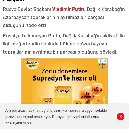
Rusya Devlet Başkanı
Vladimir Putin
, Dağlık Karabağ’ın
Azerbaycan topraklarının ayrılmaz bir parçası
olduğunu ifade etti.
Rossiya 1’e konuşan Putin, Dağlık Karabağ’ın aidiyeti ile
ilgili değerlendirmesinde bölgenin Azerbaycan
topraklarının ayrılmaz bir parçası olduğunu söyledi.
Veri politikasındaki amaçlarla sınırlı ve mevzuata uygun şekilde
çerez konumlandırmaktayız. Detaylar için
veri politikamızı
0
0
0
0
0
0
inceleyebilirsiniz.