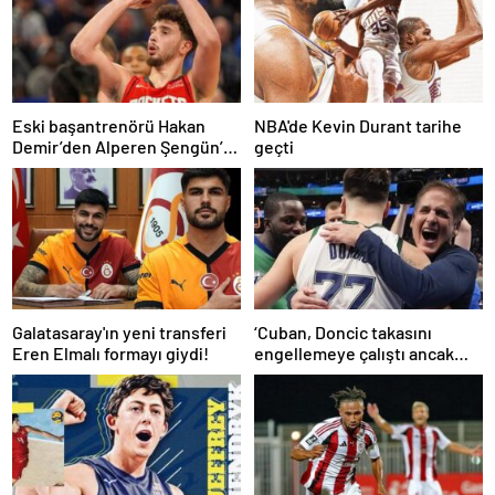
Eski başantrenörü Hakan
NBA'de Kevin Durant tarihe
Demir’den Alperen Şengün’e
geçti
övgü
Galatasaray'ın yeni transferi
‘Cuban, Doncic takasını
Eren Elmalı formayı giydi!
engellemeye çalıştı ancak
geç kaldı’ iddiası! NBA
Haberleri