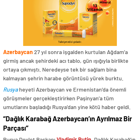
Azerbaycan
27 yıl sonra işgalden kurtulan Ağdam’a
girmiş ancak şehirdeki acı tablo, gün ışığıyla birlikte
ortaya çıkmıştı. Neredeyse tek bir sağlam bina
kalmayan şehrin harabe görüntüsü yürek burktu.
Rusya
heyeti Azerbaycan ve Ermenistan’da önemli
görüşmeler gerçekleştirirken Paşinyan’a tüm
umutlarını başladığı Rusya’dan yine kötü haber geldi.
“Dağlık Karabağ Azerbaycan’ın Ayrılmaz Bir
Parçası”
Rusya Devlet Başkanı
Vladimir Putin
, Dağlık Karabağ’ın