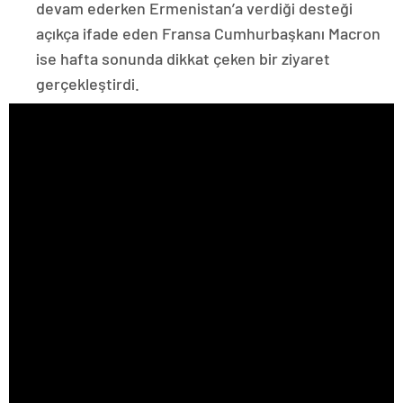
devam ederken Ermenistan’a verdiği desteği
açıkça ifade eden Fransa Cumhurbaşkanı Macron
ise hafta sonunda dikkat çeken bir ziyaret
gerçekleştirdi.