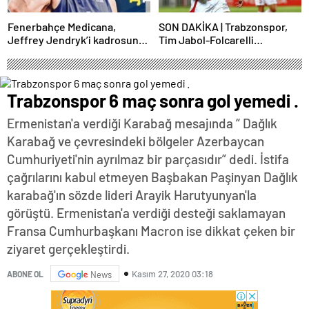
Fenerbahçe Medicana,
SON DAKİKA | Trabzonspor,
Jeffrey Jendryk’i kadrosuna
Tim Jabol-Folcarelli
kattı
transferini bitirdi!
Trabzonspor 6 maç sonra gol yemedi .
Ermenistan'a verdiği Karabağ mesajında “ Dağlık
Karabağ ve çevresindeki bölgeler Azerbaycan
Cumhuriyeti'nin ayrılmaz bir parçasıdır” dedi. İstifa
çağrılarını kabul etmeyen Başbakan Paşinyan Dağlık
karabağ'ın sözde lideri Arayik Harutyunyan'la
görüştü. Ermenistan'a verdiği desteği saklamayan
Fransa Cumhurbaşkanı Macron ise dikkat çeken bir
ziyaret gerçekleştirdi.
Kasım 27, 2020 03:18
ABONE OL
News