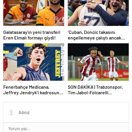
Galatasaray'ın yeni transferi
‘Cuban, Doncic takasını
Eren Elmalı formayı giydi!
engellemeye çalıştı ancak
geç kaldı’ iddiası! NBA
Haberleri
Fenerbahçe Medicana,
SON DAKİKA | Trabzonspor,
Jeffrey Jendryk’i kadrosuna
Tim Jabol-Folcarelli
kattı
transferini bitirdi!