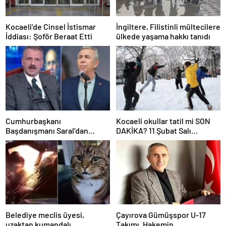
Kocaeli’de Cinsel İstismar
İngiltere, Filistinli mültecilere
İddiası: Şoför Beraat Etti
ülkede yaşama hakkı tanıdı
Cumhurbaşkanı
Kocaeli okullar tatil mi SON
Başdanışmanı Saral’dan
DAKİKA? 11 Şubat Salı
gündem yaratacak Mansur
Kocaeli’de okul yok mu
Yavaş iddiası
(Kocaeli Valiliği Açıklaması –
KAR TATİLİ)?
Belediye meclis üyesi,
Çayırova Gümüşspor U-17
uzaktan kumandalı
Takımı, Hakemin