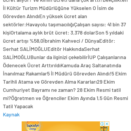
İl Kültür Turizm Müdürlüğüne Yükselen O İsim de
Görevden AlındıEn yüksek ücret alan
sektörler:Havayolu taşımacılığıÇalışan sayısı: 41 bin 37
kişiOrtalama aylık brüt ücret: 3.378 dolarSon 5 yıldaki
ücret artışı %58,0İbrahim Kahveci / DünyaEditör:
Serhat SALİMOĞLUEditör HakkındaSerhat
SALİMOĞLUBunlar da ilginizi çekebilirİUP Çalışanlarına
Ödenecek Ücret ArttırıldıKamuda Araç Saltanatında
İnanılmaz Rakamlar5 İl Müdürü Görevden Alındı!5 Ekim
Tarihli Atama ve Görevden Alma Kararları29 Ekim
Cumhuriyet Bayramı ne zaman? 28 Ekim Resmi tatil
mi?Öğretmen ve Öğrenciler Ekim Ayında 1,5 Gün Resmi
Tatil Yapacak
Kaynak