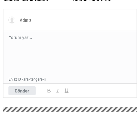
patlayıcıyla kediyi havaya
Bıçaklanmasının Ardından
uçurmaya çalıştı
Ligden Çekildi
En az 10 karakter gerekli
Gönder