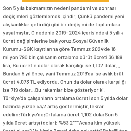
Son 5 yıla bakmamızın nedeni pandemi ve sonrası
değişim­leri gözlemlemek içindir. Çünkü pandemi yeni
alışkanlıklar getir­diği gibi bir değişimi de toplum­lara
yaşatmıştır. O nedenle 2019- 2024 içerisindeki 5 yıllık
ücret değişimlerine bakıyoruz.Sosyal Güvenlik
Kurumu-SGK kayıtlarına göre Temmuz 2024’de 16
milyon 790 bin çalışa­nın ortalama bürüt ücreti 36.188
lira. Bu ücretin dolar olarak kar­şılığı ise 1.102 dolar…
Bundan 5 yıl önce, yani Tem­muz 2019’da ise aylık brüt
ücret 4.073 TL ediyordu. Onun da dolar olarak karşılığı
ise 719 dolar…Bu rakamlar bize gösteriyor ki,
Türkiye’de çalışanların orta­lama ücreti son 5 yılda dolar
bazında yüzde 53,2 artış gös­termiştir.Tekrar
edelim:Türkiye’de;Ortalama ücret 1.102 dolarSon 5
yılda ücret artışı (do­lar): %53,2***Acaba kim yüksek
ücret alıyor? Ve kimin ücreti daha çok arttı?Bekçilikten