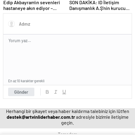
Edip Akbayram'ın sevenleri
SON DAKİKA: ID İletişim
hastaneye akın ediyor –
Danışmanlık A.Ş'nin kurucusu
Magazin habetrleri
ve ortağı olan Ayşe Barım
hakkında resen soruşturma
başlatıldı
En az 10 karakter gerekli
Gönder
Herhangi bir şikayet veya haber kaldırma talebiniz için lütfen
destek@artvinliderhaber.com.tr
adresiyle bizimle iletişime
geçin.
Temadam