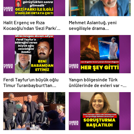
Halit Ergenç ve Rıza
Mehmet Aslantuğ, yeni
Kocaoğlu'ndan 'Gezi Parkı'
sevgilisyle drama
ifadesi – Magazin haberleri
çalışmalarında tanıştı –
Magazin haberleri
Ferdi Tayfur'un büyük oğlu
Yangın bölgesinde Türk
Timur Turanbayburt'tan
ünlülerinde de evleri var –
açıklama Magazin haberleri
Magazin haberleri