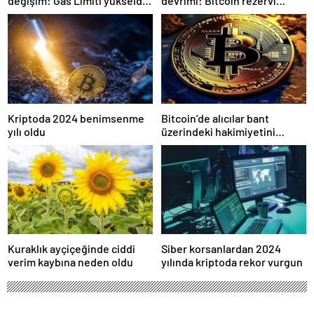
değişim: Gas Limiti yükseldi,
devrimi: Bitcoin rezervi
işlem ücretleri düşebilir mi?
gerçek olabilir mi?
Kriptoda 2024 benimsenme
Bitcoin’de alıcılar bant
yılı oldu
üzerindeki hakimiyetini
kaybetti
Kuraklık ayçiçeğinde ciddi
Siber korsanlardan 2024
verim kaybına neden oldu
yılında kriptoda rekor vurgun