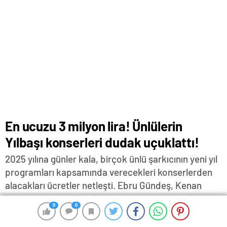
En ucuzu 3 milyon lira! Ünlülerin
Yılbaşı konserleri dudak uçuklattı!
2025 yılına günler kala, birçok ünlü şarkıcının yeni yıl
programları kapsamında verecekleri konserlerden
alacakları ücretler netleşti. Ebru Gündeş, Kenan
Doğulu, Hadise, Ajda Pekkan ve Yıldız Tilbe gibi
isimlerin konserlerden ne kadar ücret alacağı merak
uyandırdı
Aralık 23, 2024 22:14
ABONE OL
News
0
0
0
0
0
0
0
0
0
0
0
0