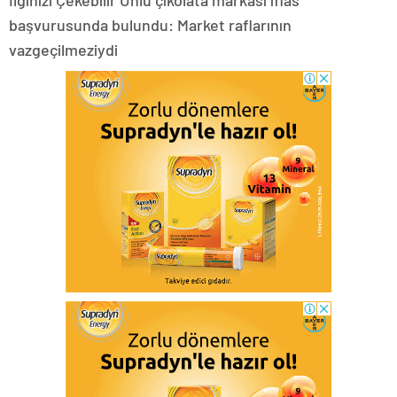
İlginizi Çekebilir Ünlü çikolata markası iflas
başvurusunda bulundu: Market raflarının
vazgeçilmeziydi