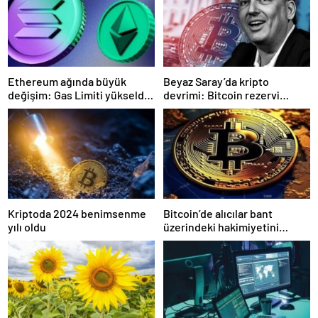
Ethereum ağında büyük
Beyaz Saray’da kripto
değişim: Gas Limiti yükseldi,
devrimi: Bitcoin rezervi
işlem ücretleri düşebilir mi?
gerçek olabilir mi?
Kriptoda 2024 benimsenme
Bitcoin’de alıcılar bant
yılı oldu
üzerindeki hakimiyetini
kaybetti