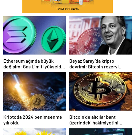
Ethereum ağında büyük
Beyaz Saray’da kripto
değişim: Gas Limiti yükseldi,
devrimi: Bitcoin rezervi
işlem ücretleri düşebilir mi?
gerçek olabilir mi?
Kriptoda 2024 benimsenme
Bitcoin’de alıcılar bant
yılı oldu
üzerindeki hakimiyetini
kaybetti