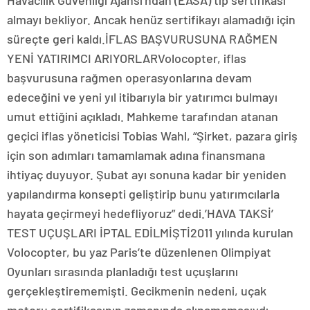
Havacılık Güvenliği Ajansı’ndan (EASA) tip sertifikası
almayı bekliyor. Ancak henüz sertifikayı alamadığı için
süreçte geri kaldı.İFLAS BAŞVURUSUNA RAĞMEN
YENİ YATIRIMCI ARIYORLARVolocopter, iflas
başvurusuna rağmen operasyonlarına devam
edeceğini ve yeni yıl itibarıyla bir yatırımcı bulmayı
umut ettiğini açıkladı. Mahkeme tarafından atanan
geçici iflas yöneticisi Tobias Wahl, “Şirket, pazara giriş
için son adımları tamamlamak adına finansmana
ihtiyaç duyuyor. Şubat ayı sonuna kadar bir yeniden
yapılandırma konsepti geliştirip bunu yatırımcılarla
hayata geçirmeyi hedefliyoruz” dedi.’HAVA TAKSİ’
TEST UÇUŞLARI İPTAL EDİLMİŞTİ2011 yılında kurulan
Volocopter, bu yaz Paris’te düzenlenen Olimpiyat
Oyunları sırasında planladığı test uçuşlarını
gerçekleştirememişti. Gecikmenin nedeni, uçak