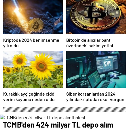
Kriptoda 2024 benimsenme
Bitcoin’de alıcılar bant
yılı oldu
üzerindeki hakimiyetini
kaybetti
Kuraklık ayçiçeğinde ciddi
Siber korsanlardan 2024
verim kaybına neden oldu
yılında kriptoda rekor vurgun
TCMB'den 424 milyar TL depo alım