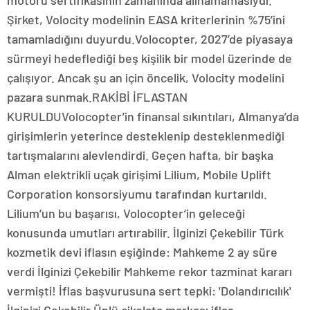
motoru sertifikasının zamanında alınamamasıydı.
Şirket, Volocity modelinin EASA kriterlerinin %75’ini
tamamladığını duyurdu.Volocopter, 2027’de piyasaya
sürmeyi hedeflediği beş kişilik bir model üzerinde de
çalışıyor. Ancak şu an için öncelik, Volocity modelini
pazara sunmak.RAKİBİ İFLASTAN
KURULDUVolocopter’in finansal sıkıntıları, Almanya’da
girişimlerin yeterince desteklenip desteklenmediği
tartışmalarını alevlendirdi. Geçen hafta, bir başka
Alman elektrikli uçak girişimi Lilium, Mobile Uplift
Corporation konsorsiyumu tarafından kurtarıldı.
Lilium’un bu başarısı, Volocopter’in geleceği
konusunda umutları artırabilir. İlginizi Çekebilir Türk
kozmetik devi iflasın eşiğinde: Mahkeme 2 ay süre
verdi İlginizi Çekebilir Mahkeme rekor tazminat kararı
vermişti! İflas başvurusuna sert tepki: 'Dolandırıcılık'