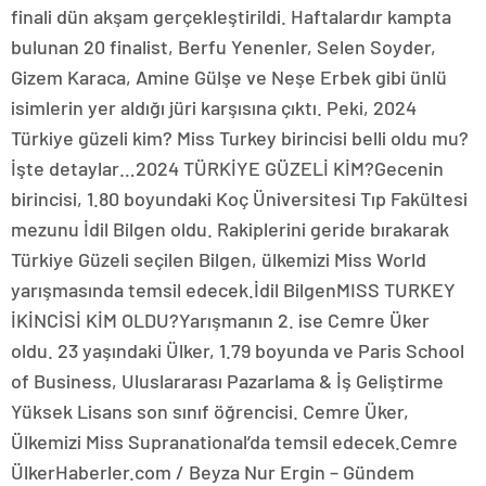
finali dün akşam gerçekleştirildi. Haftalardır kampta
bulunan 20 finalist, Berfu Yenenler, Selen Soyder,
Gizem Karaca, Amine Gülşe ve Neşe Erbek gibi ünlü
isimlerin yer aldığı jüri karşısına çıktı. Peki, 2024
Türkiye güzeli kim? Miss Turkey birincisi belli oldu mu?
İşte detaylar…2024 TÜRKİYE GÜZELİ KİM?Gecenin
birincisi, 1.80 boyundaki Koç Üniversitesi Tıp Fakültesi
mezunu İdil Bilgen oldu. Rakiplerini geride bırakarak
Türkiye Güzeli seçilen Bilgen, ülkemizi Miss World
yarışmasında temsil edecek.İdil BilgenMISS TURKEY
İKİNCİSİ KİM OLDU?Yarışmanın 2. ise Cemre Üker
oldu. 23 yaşındaki Ülker, 1.79 boyunda ve Paris School
of Business, Uluslararası Pazarlama & İş Geliştirme
Yüksek Lisans son sınıf öğrencisi. Cemre Üker,
Ülkemizi Miss Supranational’da temsil edecek.Cemre
ÜlkerHaberler.com / Beyza Nur Ergin – Gündem