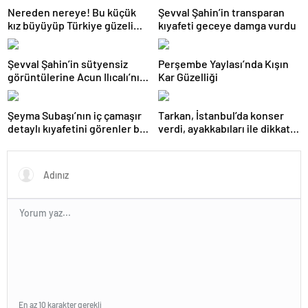
Nereden nereye! Bu küçük
Şevval Şahin’in transparan
kız büyüyüp Türkiye güzeli
kıyafeti geceye damga vurdu
oldu
Şevval Şahin’in sütyensiz
Perşembe Yaylası’nda Kışın
görüntülerine Acun Ilıcalı’nın
Kar Güzelliği
kanalında sansür
Şeyma Subaşı’nın iç çamaşır
Tarkan, İstanbul’da konser
detaylı kıyafetini görenler bir
verdi, ayakkabıları ile dikkat
daha baktı
çekti
En az 10 karakter gerekli