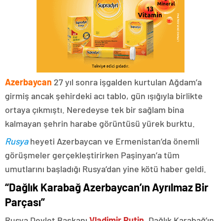
Azerbaycan
27 yıl sonra işgalden kurtulan Ağdam’a
girmiş ancak şehirdeki acı tablo, gün ışığıyla birlikte
ortaya çıkmıştı. Neredeyse tek bir sağlam bina
kalmayan şehrin harabe görüntüsü yürek burktu.
Rusya
heyeti Azerbaycan ve Ermenistan’da önemli
görüşmeler gerçekleştirirken Paşinyan’a tüm
umutlarını başladığı Rusya’dan yine kötü haber geldi.
“Dağlık Karabağ Azerbaycan’ın Ayrılmaz Bir
Parçası”
Rusya Devlet Başkanı
Vladimir Putin
, Dağlık Karabağ’ın