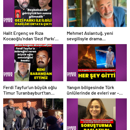
Halit Ergenç ve Rıza
Mehmet Aslantuğ, yeni
Kocaoğlu'ndan 'Gezi Parkı'
sevgilisyle drama
ifadesi – Magazin haberleri
çalışmalarında tanıştı –
Magazin haberleri
Ferdi Tayfur'un büyük oğlu
Yangın bölgesinde Türk
Timur Turanbayburt'tan
ünlülerinde de evleri var –
açıklama Magazin haberleri
Magazin haberleri