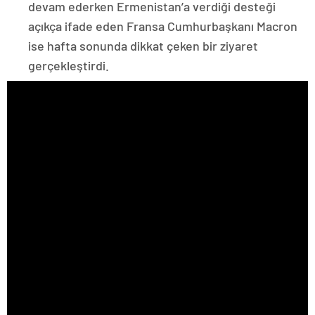
devam ederken Ermenistan’a verdiği desteği
açıkça ifade eden Fransa Cumhurbaşkanı Macron
ise hafta sonunda dikkat çeken bir ziyaret
gerçekleştirdi.