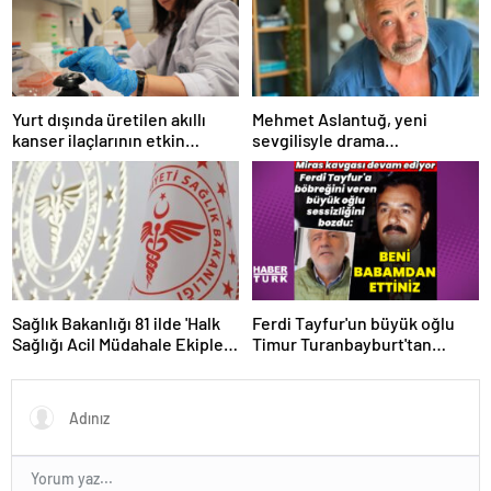
Yurt dışında üretilen akıllı
Mehmet Aslantuğ, yeni
kanser ilaçlarının etkin
sevgilisyle drama
maddesi yerli imkanlarla
çalışmalarında tanıştı –
geliştirildi | Sağlık Haberleri
Magazin haberleri
Sağlık Bakanlığı 81 ilde 'Halk
Ferdi Tayfur'un büyük oğlu
Sağlığı Acil Müdahale Ekipleri'
Timur Turanbayburt'tan
kuruyor | Sağlık Haberleri
açıklama Magazin haberleri