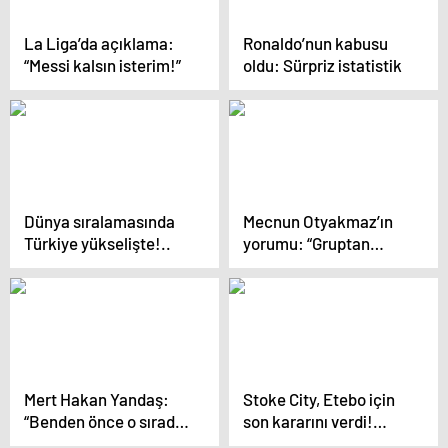
La Liga’da açıklama:
Ronaldo’nun kabusu
“Messi kalsın isterim!”
oldu: Sürpriz istatistik
Dünya sıralamasında
Mecnun Otyakmaz’ın
Türkiye yükselişte!..
yorumu: “Gruptan
neden çıkamayalım?”
Mert Hakan Yandaş:
Stoke City, Etebo için
“Benden önce o sırada
son kararını verdi!…
secde yapmış”