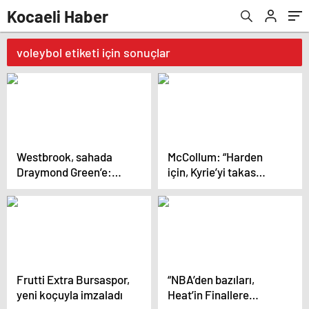
Kocaeli Haber
voleybol etiketi için sonuçlar
Westbrook, sahada
McCollum: “Harden
Draymond Green’e:
için, Kyrie’yi takas
“Daha şut
ederdim…”
atamıyorsun!”
Frutti Extra Bursaspor,
“NBA’den bazıları,
yeni koçuyla imzaladı
Heat’in Finallere