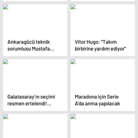
çıkışını ‘şans eseri’
olarak görüyor” iddiası
Ankaragücü teknik
Vitor Hugo: “Takım
sorumlusu Mustafa
birbirine yardım ediyor”
Dalcı: “Tek eksik
goldü”
Galatasaray’ın seçimi
Maradona için Serie
resmen ertelendi!…
A’da anma yapılacak