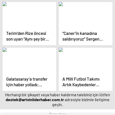
Terim’den Rize öncesi
“Caner’in kanadına
son uyarı “Aynı şey bir
saldırıyoruz” Sergen
daha asla olmasın”
Yalçın’ın hücum
planları
Galatasaray’a transfer
A Milli Futbol Takımı
için haber yolladı;
Artık Kaybedenler
“İsterseniz imza
Ligine Düştü
Herhangi bir şikayet veya haber kaldırma talebiniz için lütfen
atarım”
destek@artvinliderhaber.com.tr
adresiyle bizimle iletişime
geçin.
Temadam