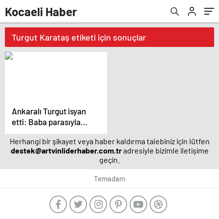
Kocaeli Haber
Turgut Karataş etiketi için sonuçlar
Ankaralı Turgut isyan
etti: Baba parasıyla
damat besliyoruz –
Herhangi bir şikayet veya haber kaldırma talebiniz için lütfen
Magazin haberleri
destek@artvinliderhaber.com.tr
adresiyle bizimle iletişime
geçin.
Temadam