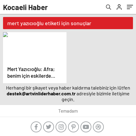
Kocaeli Haber
mert yazıcıoğlu etiketi için sonuçlar
Mert Yazıcıoğlu: Afra;
benim için eskilerde
kaldı – Magazin
Herhangi bir şikayet veya haber kaldırma talebiniz için lütfen
haberleri
destek@artvinliderhaber.com.tr
adresiyle bizimle iletişime
geçin.
Temadam