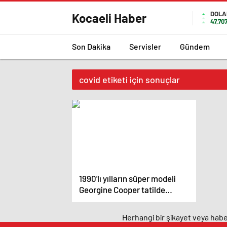
DOLA
Kocaeli Haber
47,70
Son Dakika
Servisler
Gündem
covid etiketi için sonuçlar
1990'lı yılların süper modeli
Georgine Cooper tatilde
hayatını kaybetti – Magazin
haberleri
Herhangi bir şikayet veya haber