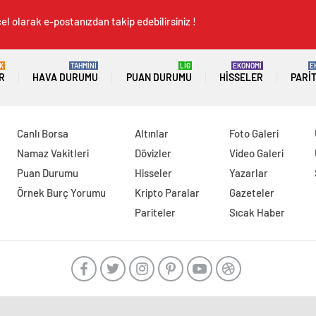
el olarak e-postanızdan takip edebilirsiniz !
K
TAHMİNİ
LİG
EKONOMİ
E
R
HAVA DURUMU
PUAN DURUMU
HISSELER
PARI
Canlı Borsa
Altınlar
Foto Galeri
Namaz Vakitleri
Dövizler
Video Galeri
Puan Durumu
Hisseler
Yazarlar
Örnek Burç Yorumu
Kripto Paralar
Gazeteler
Pariteler
Sıcak Haber