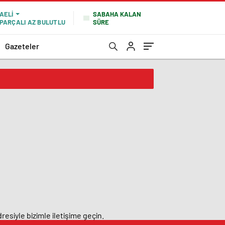
SABAHA KALAN
AELI
SÜRE
PARÇALI AZ BULUTLU
Gazeteler
resiyle bizimle iletişime geçin.