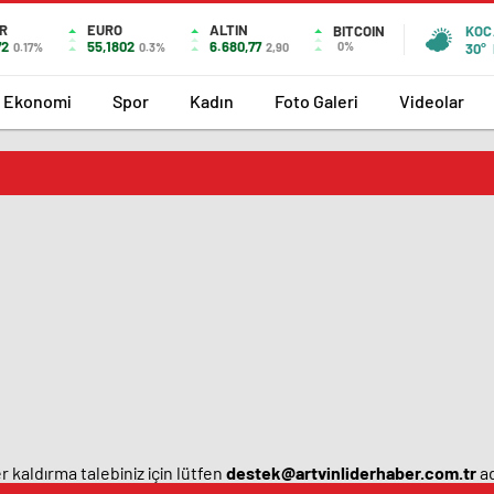
R
EURO
ALTIN
BITCOIN
KOC
72
55,1802
6.680,77
0%
0.17%
0.3%
2,90
30°
Ekonomi
Spor
Kadın
Foto Galeri
Videolar
 kaldırma talebiniz için lütfen
destek@artvinliderhaber.com.tr
ad