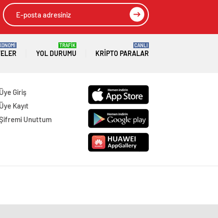
KONOMİ
TRAFİK
CANLI
TELER
YOL DURUMU
KRIPTO PARALAR
Üye Giriş
Üye Kayıt
Şifremi Unuttum