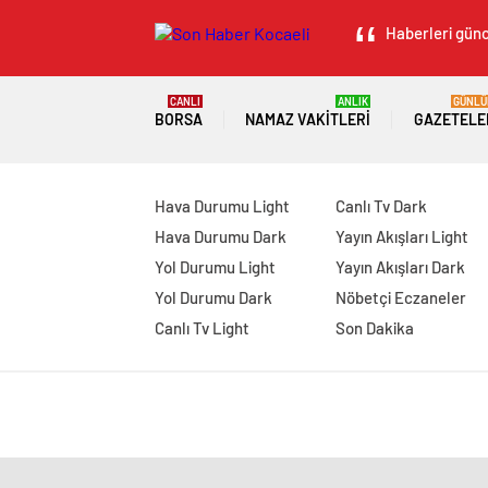
Haberleri günc
CANLI
ANLIK
GÜNLÜ
BORSA
NAMAZ VAKITLERI
GAZETELE
Hava Durumu Light
Canlı Tv Dark
Hava Durumu Dark
Yayın Akışları Light
Yol Durumu Light
Yayın Akışları Dark
Yol Durumu Dark
Nöbetçi Eczaneler
Canlı Tv Light
Son Dakika
manavgat