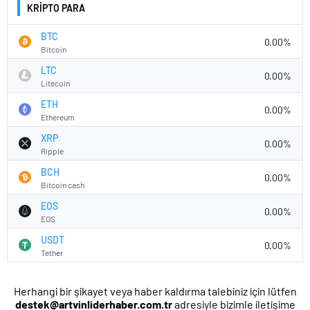
KRİPTO PARA
BTC
0.00%
Bitcoin
LTC
0.00%
Litecoin
ETH
0.00%
Ethereum
XRP
0.00%
Ripple
BCH
0.00%
Bitcoin cash
EOS
0.00%
EOS
USDT
0.00%
Tether
Herhangi bir şikayet veya haber kaldırma talebiniz için lütfen
destek@artvinliderhaber.com.tr
adresiyle bizimle iletişime