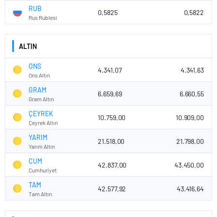
RUB
0,5825
0,5822
Rus Rublesi
ALTIN
ONS
4.341,07
4.341,63
Ons Altın
GRAM
6.659,69
6.660,55
Gram Altın
ÇEYREK
10.759,00
10.909,00
Çeyrek Altın
YARIM
21.518,00
21.798,00
Yarım Altın
CUM
42.837,00
43.450,00
Cumhuriyet
TAM
42.577,92
43.416,64
Tam Altın