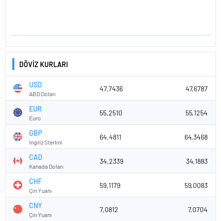
DÖVİZ KURLARI
USD
47,7436
47,6787
ABD Doları
EUR
55,2510
55,1254
Euro
GBP
64,4811
64,3468
İngiliz Sterlini
CAD
34,2339
34,1883
Kanada Doları
CHF
59,1179
59,0083
Çin Yuanı
CNY
7,0812
7,0704
Çin Yuanı