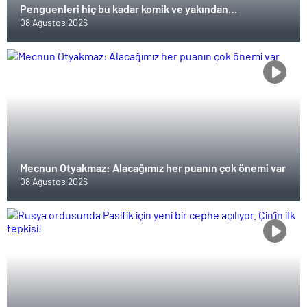
Penguenleri hiç bu kadar komik ve yakından
görmemiştiniz
08 Ağustos 2026
Mecnun Otyakmaz: Alacağımız her puanın çok önemi var
08 Ağustos 2026