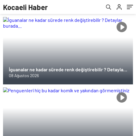
Kocaeli Haber
İguanalar ne kadar sürede renk değiştirebilir ? Detaylar
burada…
08 Ağustos 2026