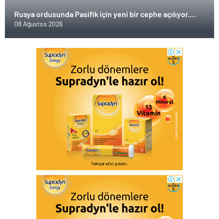
Rusya ordusunda Pasifik için yeni bir cephe açılıyor.
Çin’in ilk tepkisi!
08 Ağustos 2026