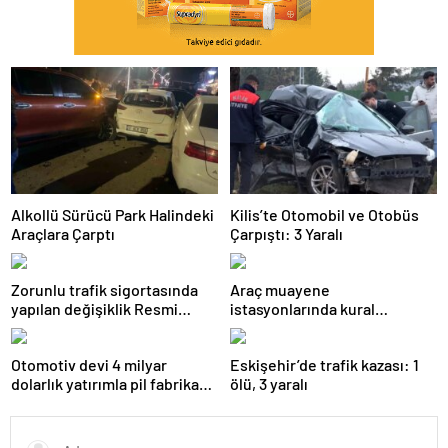
Alkollü Sürücü Park Halindeki
Kilis’te Otomobil ve Otobüs
Araçlara Çarptı
Çarpıştı: 3 Yaralı
Zorunlu trafik sigortasında
Araç muayene
yapılan değişiklik Resmi
istasyonlarında kural
Gazete’de yayımlanarak
değişikliği Resmi Gazete’de
yürürlüğe girdi
yayımlanarak yürürlüğe girdi
Otomotiv devi 4 milyar
Eskişehir’de trafik kazası: 1
dolarlık yatırımla pil fabrikası
ölü, 3 yaralı
kuracak